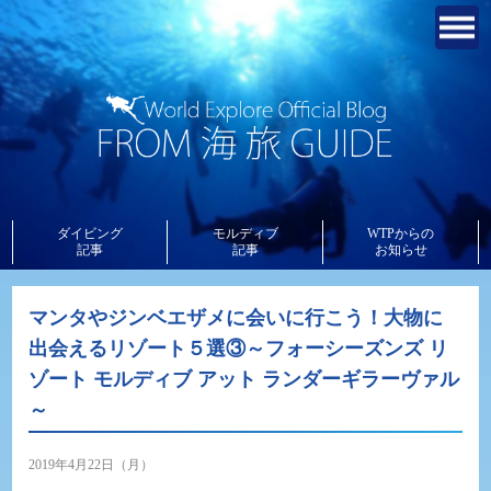
ダイビング
モルディブ
WTPからの
記事
記事
お知らせ
マンタやジンベエザメに会いに行こう！大物に
出会えるリゾート５選③～フォーシーズンズ リ
ゾート モルディブ アット ランダーギラーヴァル
～
2019年4月22日（月）