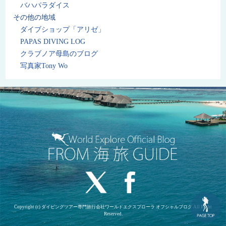
バハパラダイス
その他の地域
ダイブショップ「アリゼ」
PAPAS DIVING LOG
クラブノア母島のブログ
写真家Tony Wo
Copyright (c) ダイビングツアー専門旅行会社ワールドエクスプローラ オフシャルブログ All Right
Reserved.