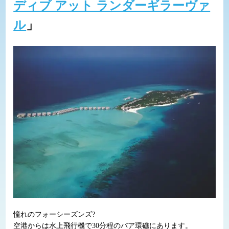
ディブ アット ランダーギラーヴァ
ル
」
憧れのフォーシーズンズ?
空港からは水上飛行機で30分程のバア環礁にあります。