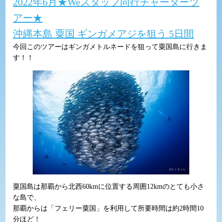
2022年6月★Weスタッフ同行チャーターツ
アー★
沖縄本島 粟国 ギンガメアジを狙う 5日間
今回このツアーはギンガメトルネードを狙って粟国島に行きま
す！！
粟国島は那覇から北西60kmに位置する周囲12kmのとても小さ
な島で、
那覇からは「フェリー粟国」を利用して所要時間は約2時間10
分ほど！