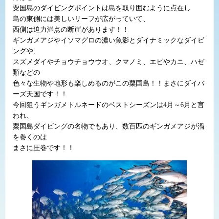
粟国島のダイビングポイントは島を取り囲むように点在し
島の東側には美しいリーフが広がっていて、
西側は迫力満点の断崖があります！！
ギンガメアジやイソマグロの濃い魚影とダイナミックなダイビ
ングや、
スズメダイやチョウチョウウオ、クマノミ、エビやカニ、ハゼ
類などの
色々な生物や地形も楽しめるのがこの粟国島！！まさにダイバ
ーズ天国です！！
今回狙うギンガメトルネードのベストシーズンは4月～6月と言
われ、
粟国島ダイビングの名物でもあり、数百匹のギンガメアジが渦
を巻くのは
まさに圧巻です！！