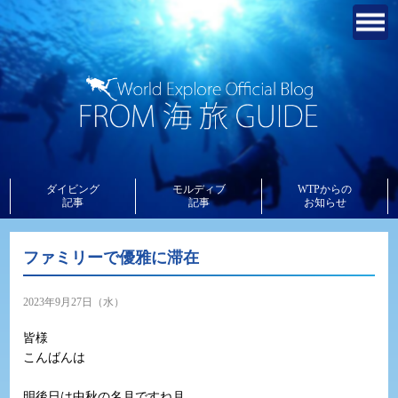
ダイビング
モルディブ
WTPからの
記事
記事
お知らせ
ファミリーで優雅に滞在
2023年9月27日（水）
皆様
こんばんは
明後日は中秋の名月ですね月