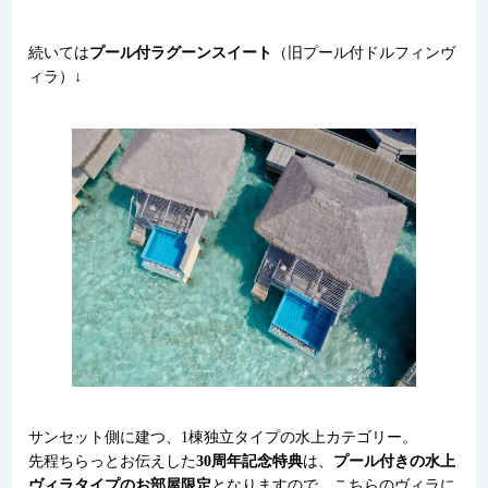
続いては
プール付ラグーンスイート
（旧プール付ドルフィンヴ
ィラ）↓
サンセット側に建つ、1棟独立タイプの水上カテゴリー。
先程ちらっとお伝えした
30周年記念特典
は、
プール付きの水上
ヴィラタイプのお部屋限定
となりますので、こちらのヴィラに