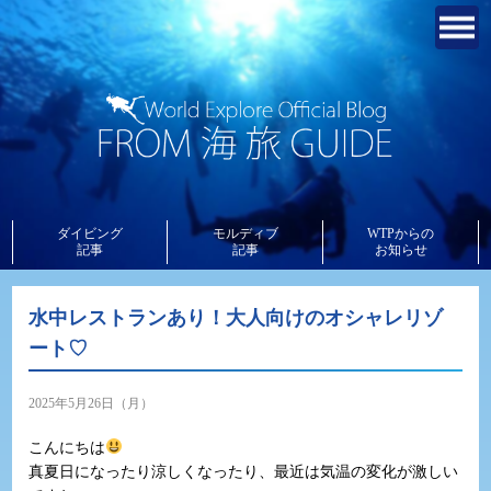
ダイビング
モルディブ
WTPからの
記事
記事
お知らせ
水中レストランあり！大人向けのオシャレリゾ
ート♡
2025年5月26日（月）
こんにちは
真夏日になったり涼しくなったり、最近は気温の変化が激しい