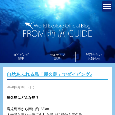
ダイビング
モルディブ
WTPからの
記事
記事
お知らせ
自然あふれる島「屋久島」でダイビング♪
2024年4月28日（日）
屋久島はどんな島？
鹿児島市から南に約135km、
太平洋と東シナ海に面した洋上に浮かぶ屋久島。