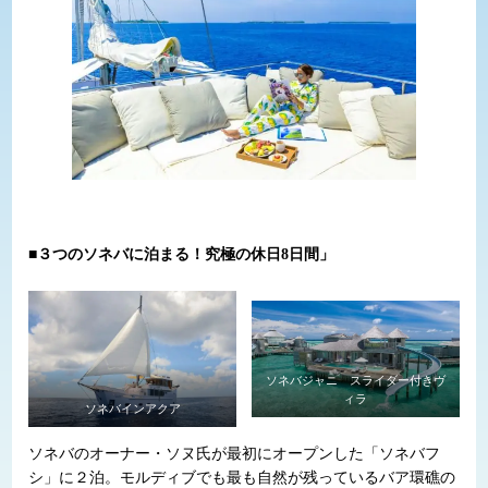
■３つのソネバに泊まる！究極の休日8日間」
ソネバジャニ スライダー付きヴ
ィラ
ソネバインアクア
ソネバのオーナー・ソヌ氏が最初にオープンした「ソネバフ
シ」に２泊。モルディブでも最も自然が残っているバア環礁の