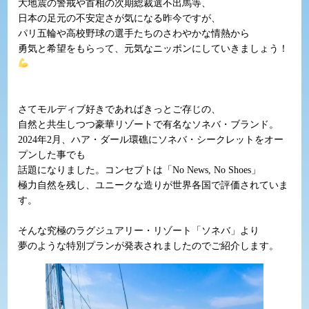
大地震の警戒や首相の次期総裁選不出馬等、
日本の足元の不安定さが気になる昨今ですが、
パリ五輪や高校野球の選手たちのさわやかな情熱から
勇気と希望をもらって、元気なニッポンにしていきましょう！
さてモルディブ好きであればきっとご存じの、
自然と共生しつつ豪華リゾートで有名なソネバ・ブランド。
2024年2月、ハア・ダール環礁にソネバ・シークレットをオー
プンした事でも
話題になりました。コンセプトは「No News, No Shoes」
極力自然を残し、ユニークな造りが世界各国で評価されていま
す。
そんな究極のラグジュアリー・リゾート「ソネバ」より
夢のような特別プランが発表されましたのでご紹介します。