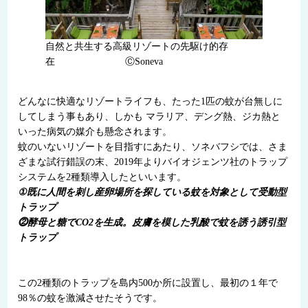
自然と共生する高級リゾートの先駆け的存
在 ⒸSoneva
どんなに快適なリゾートライフも、たった1匹の蚊が台無しに
してしまう事もあり、しかも マラリア、デング熱、ジカ熱と
いった病気の媒介も懸念されます。
蚊のいないリゾートを目指すにあたり、ソネバフシでは、さま
ざまな試行錯誤の末、2019年よりバイオジェンツ社のトラップ
システムを2種類導入したといいます。
①既に人間を刺し産卵場所を探している蚊を対象として受動型
トラップ
⓶酵母と糖でCO2を生成。皮膚を模した乳酸で蚊を誘う誘引型
トラップ
この2種類のトラップを島内500か所に設置し、最初の１年で
98％の蚊を激減させたそうです。