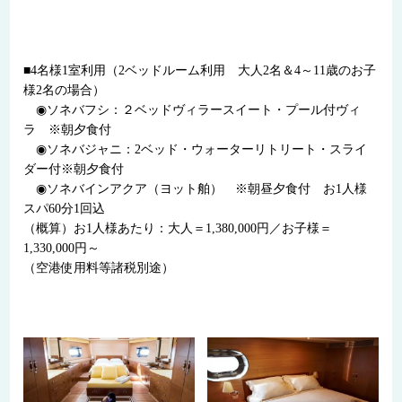
■4名様1室利用（2ベッドルーム利用 大人2名＆4～11歳のお子
様2名の場合）
◉ソネバフシ：２ベッドヴィラースイート・プール付ヴィ
ラ ※朝夕食付
◉ソネバジャニ：2ベッド・ウォーターリトリート・スライ
ダー付※朝夕食付
◉ソネバインアクア（ヨット舶） ※朝昼夕食付 お1人様
スパ60分1回込
（概算）お1人様あたり：大人＝1,380,000円／お子様＝
1,330,000円～
（空港使用料等諸税別途）