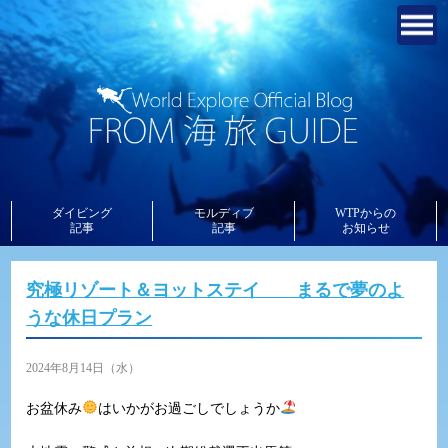
ダイビング
モルディブ
WTPからの
記事
記事
お知らせ
究極リゾート＆ヨットステイ まるで夢のよ
うな休日プラン
2024年8月14日（水）
お盆休み
はいかがお過ごしでしょうか