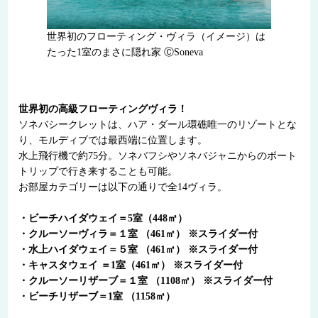
世界初のフローティング・ヴィラ（イメージ）は
たった1室のまさに隠れ家 ⒸSoneva
世界初の高級フローティングヴィラ！
ソネバシークレットは、ハア・ダール環礁唯一のリゾートとな
り、モルディブでは最西端に位置します。
水上飛行機で約75分。ソネバフシやソネバジャニからのボート
トリップで行き来することも可能。
お部屋カテゴリーは以下の通りで全14ヴィラ。
・ビーチハイダウェイ＝5室（448㎡）
・クルーソーヴィラ＝１室 （461㎡） ※スライダー付
・水上ハイダウェイ＝５室 （461㎡） ※スライダー付
・キャスタウェイ ＝1室（461㎡） ※スライダー付
・クルーソーリザーブ＝１室 （1108㎡） ※スライダー付
・ビーチリザーブ＝1室 （1158㎡）