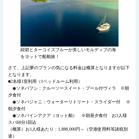
紺碧とターコイズブルーが美しいモルディブの海
をヨットで船舶旅！
さて、上記夢のプランの気になる料金は概算となりますが以下
となります。
■2名様1室利用（1ベッドルーム利用）
◉ソネバフシ：クルーソースイート・プール付ヴィラ ※朝
夕食付
◉ソネバジャニ：ウォーターリトリート・スライダー付 ※
朝夕食付
◉ソネバインアクア（ヨット舶） ※朝昼夕食付 お1人様
スパ60分1回込
（概算）お1人様あたり：1,888,000円～（空港使用料等諸税別
途）