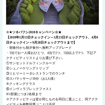
☆★ソネバフシ2018キャンペーン☆★
【2018年1月13日チェックイン～3月23日チェックアウト、4月8
日チェックイン～9月28日チェックアウトまで】
・朝食付から朝夕食付へ無料アップグレード
・3泊でお一人様おひとつ、4泊で2つ、5泊以上で3つ、下記ア
クティビティリストよりお選び下さい。
①サンセットドルフィンクルーズ
②シュノーケリングトリップ
③ミヒリーミータレストランでのランチ
④スパマッサージ30分（お2人様）
⑤クッキングクラス
⑥インヴィラブレックファスト
※1部屋につき2名様まで
※アクティビティは皆が同じものを同日に選ぶこと。同アクテ
ィビティを複数回選ぶことは不可。