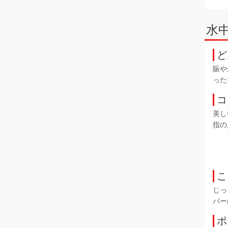
水
ど
賑や
った
コ
美し
指の
こ
じっ
バー
ポ