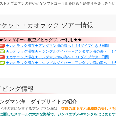
ストオブエデンの鮮やかなソフトコーラルを絡めた絵作りを楽しみたい
ーケット・カオラック ツアー情報
★シンガポール航空／ビッグブルー利用★★
★カオラック滞在★アンダマン海の海へ！！4ダイブ付き 5日間
★カオラック滞在★～シングルダイバー～アンダマン海の海へ！！4
★カオラック滞在★アンダマン海の海へ！！6ダイブ付き 6日間
★カオラック滞在★～シングルダイバー～アンダマン海の海へ！！6
イビング情報
ンダマン海 ダイブサイトの紹介
ド洋の東に位置するアンダマン海は、
抜群の透明度と珊瑚礁の美しさを
に面したスケールの大きな海域で、ジンベエザメやマンタをはじめとす