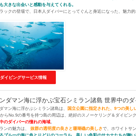
も大きな出会いと感動を与えてくれる。
ラックの登場で、日本人ダイバーにとってぐんと身近になった、魅力的
ダイビングサービス情報
ンダマン海に浮かぶ宝石シミラン諸島 世界中のダ
ダマン海に浮かぶシミラン諸島は、
国立公園に指定された、9つの美し
.1からNo.9の番号を持つ島の周辺は、絶好のスノーケリング＆ダイビ
中のダイバーの憧れの海域
。
ランの魅力は、
抜群の透明度の良さと珊瑚礁の美しさ
で、ホワイトサ
るブルーの海に色とりどりのコーラル、美しい色彩のサカナたちが舞い