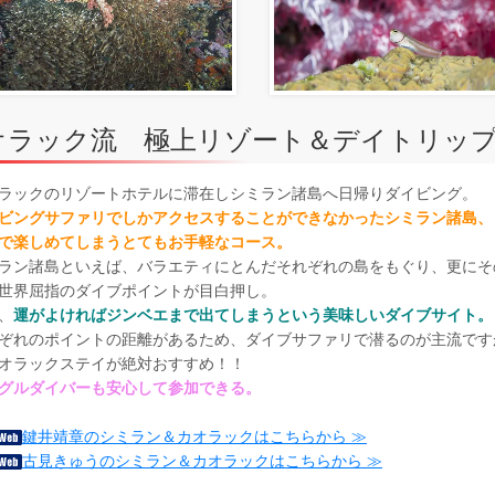
オラック流 極上リゾート＆デイトリッ
ラックのリゾートホテルに滞在しシミラン諸島へ日帰りダイビング。
ビングサファリでしかアクセスすることができなかったシミラン諸島、
で楽しめてしまうとてもお手軽なコース。
ラン諸島といえば、バラエティにとんだそれぞれの島をもぐり、更にそ
世界屈指のダイブポイントが目白押し。
、
運がよければジンベエまで出てしまうという美味しいダイブサイト。
ぞれのポイントの距離があるため、ダイブサファリで潜るのが主流です
オラックステイが絶対おすすめ！！
グルダイバーも安心して参加できる。
鍵井靖章のシミラン＆カオラックはこちらから ≫
古見きゅうのシミラン＆カオラックはこちらから ≫