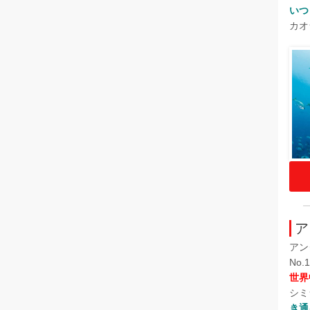
いつ
カオ
ア
アン
No
世界
シミ
き通