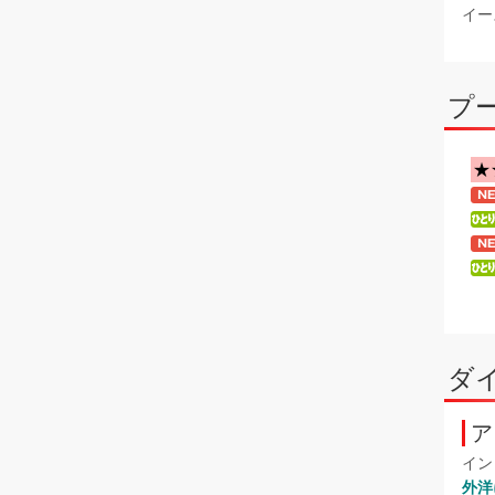
イー
プ
★
ダ
ア
イン
外洋