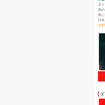
ダイ
系の
景に
日本
もが
ダ