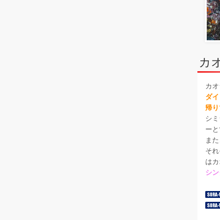
カ
カオ
ダイ
帰り
シミ
ーと
また
それ
はカ
シン