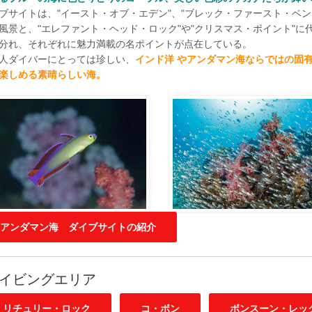
ブサイトは、"イースト・オブ・エデン"、"ブレック・ファースト・ベ
風景と、"エレファント・ヘッド・ロック"や"クリスマス・ポイント"
分れ、それぞれに魅力満載の名ポイントが点在している。
人ダイバーにとっては珍しい、
インド洋 やアンダマン海ならではの固
楽しめる素晴らしい海。
アンダマン海 ダイブサイトの紹介
イビングエリア
リチュリー・ロック
コ・ボン
ボンスーン・レッ