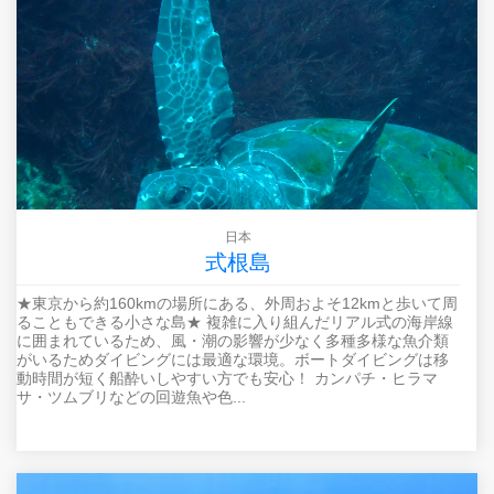
日本
式根島
★東京から約160kmの場所にある、外周およそ12kmと歩いて周
ることもできる小さな島★ 複雑に入り組んだリアル式の海岸線
に囲まれているため、風・潮の影響が少なく多種多様な魚介類
がいるためダイビングには最適な環境。ボートダイビングは移
動時間が短く船酔いしやすい方でも安心！ カンパチ・ヒラマ
サ・ツムブリなどの回遊魚や色...