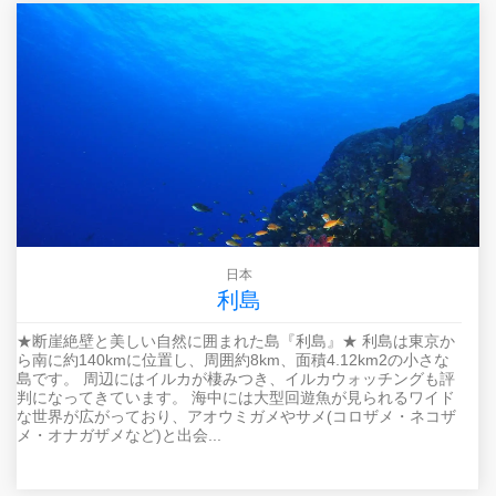
日本
利島
★断崖絶壁と美しい自然に囲まれた島『利島』★ 利島は東京か
ら南に約140kmに位置し、周囲約8km、面積4.12km2の小さな
島です。 周辺にはイルカが棲みつき、イルカウォッチングも評
判になってきています。 海中には大型回遊魚が見られるワイド
な世界が広がっており、アオウミガメやサメ(コロザメ・ネコザ
メ・オナガザメなど)と出会...