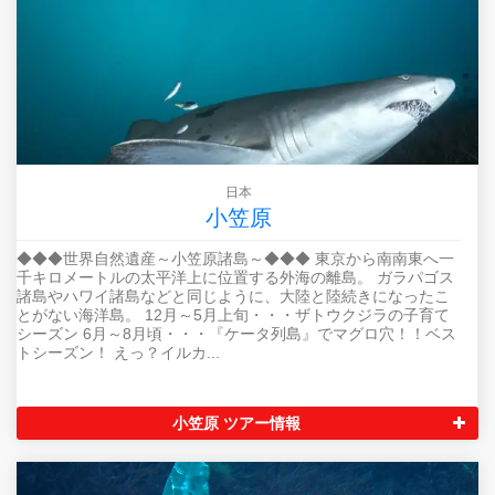
日本
小笠原
◆◆◆世界自然遺産～小笠原諸島～◆◆◆ 東京から南南東へ一
千キロメートルの太平洋上に位置する外海の離島。 ガラパゴス
諸島やハワイ諸島などと同じように、大陸と陸続きになったこ
とがない海洋島。 12月～5月上旬・・・ザトウクジラの子育て
シーズン 6月～8月頃・・・『ケータ列島』でマグロ穴！！ベス
トシーズン！ えっ？イルカ...
小笠原 ツアー情報