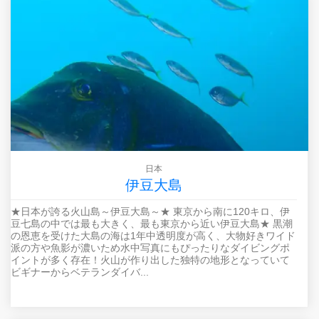
日本
伊豆大島
★日本が誇る火山島～伊豆大島～★ 東京から南に120キロ、伊
豆七島の中では最も大きく、最も東京から近い伊豆大島★ 黒潮
の恩恵を受けた大島の海は1年中透明度が高く、大物好きワイド
派の方や魚影が濃いため水中写真にもぴったりなダイビングポ
イントが多く存在！火山が作り出した独特の地形となっていて
ビギナーからベテランダイバ...