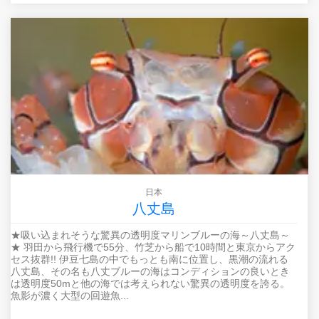
日本
八丈島
★吸い込まれそうな驚異の透明度マリンブルーの海～八丈島～
★ 羽田から飛行機で55分、竹芝から船で10時間と東京からアク
セス抜群!! 伊豆七島の中でもっとも南に位置し、黒潮の流れる
八丈島、その名も八丈ブルーの海はコンディションの良いとき
は透明度50mと他の海では考えられない驚異の透明度を誇る。
魚影が濃く大型の回遊魚...