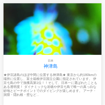
日本
神津島
★伊豆諸島のほぼ中間に位置する神津島★ 東京から約180kmの
場所に位置し、富士箱根伊豆国立公園に指定されています。 伊
豆七島の中で漁獲高第1位！！そして、日本一に選ばれたことも
ある透明度！ ダイナミックな岩礁や伊豆七島で唯一の真っ白な
砂地とビーチポイントでのダイビングが楽しめます。 アーチ・
洞窟・隠れ根・壁など...