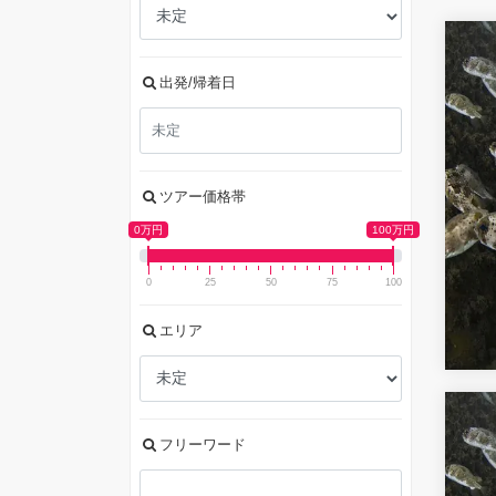
出発/帰着日
ツアー価格帯
0万円
100万円
0
25
50
75
100
エリア
フリーワード