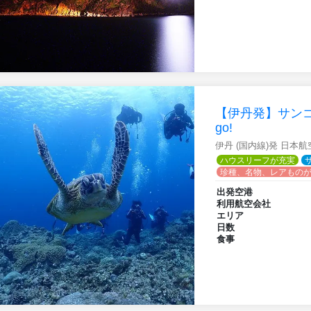
【伊丹発】サンゴの
go!
伊丹 (国内線)発 日本
ハウスリーフが充実
珍種、名物、レアもの
出発空港
利用航空会社
エリア
日数
食事