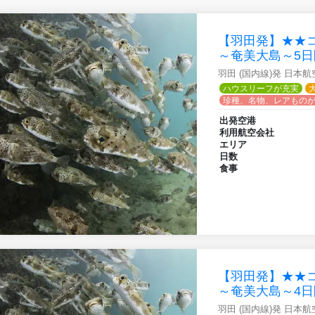
【羽田発】★★
～奄美大島～5日
羽田 (国内線)発 日本
ハウスリーフが充実
珍種、名物、レアもの
出発空港
利用航空会社
エリア
日数
食事
【羽田発】★★
～奄美大島～4日
羽田 (国内線)発 日本