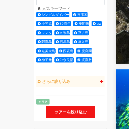
人気
キーワード
シングルダイバー
与那国
小笠原
30周年
座間味
gw
マンタ
久米島
宮古島
阿嘉島
石垣島
屋久島
奄美大島
西表島
慶良間
神子元
沖永良部
渡嘉敷
さらに絞り込み