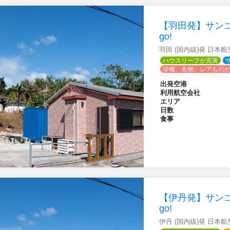
【羽田発】サンゴの
go!
羽田 (国内線)発 日本
ハウスリーフが充実
珍種、名物、レアもの
出発空港
利用航空会社
エリア
日数
食事
【伊丹発】サンゴの
go!
伊丹 (国内線)発 日本