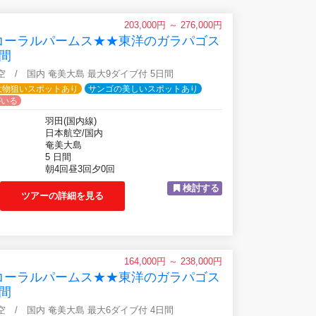
203,000円 ～ 276,000円
コーラルパームス★★東洋のガラパゴス
間
航空 / 国内 奄美大島 最大9ダイブ付 5日間
大物狙いスポットあり
サンゴの美しいスポットあり
がいる
羽田(国内線)
日本航空/国内
奄美大島
5 日間
朝4回昼3回夕0回
検討する
ツアーの詳細を見る
164,000円 ～ 238,000円
コーラルパームス★★東洋のガラパゴス
間
航空 / 国内 奄美大島 最大6ダイブ付 4日間