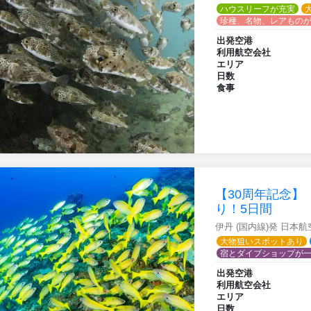
ハウスリーフが充実
珍種、名物、レアもの
出発空港
利用航空会社
エリア
日数
食事
【30周年記念
り！5日間
伊丹 (国内線)発 日本
大物狙いスポットあり
宿とダイブショップが
出発空港
利用航空会社
エリア
日数