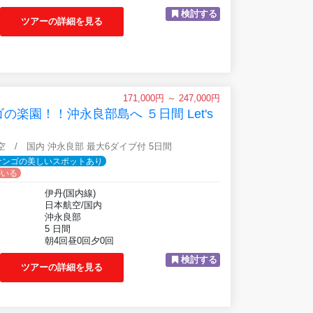
検討する
ツアーの詳細を見る
171,000円 ～ 247,000円
楽園！！沖永良部島へ ５日間 Let's
航空 / 国内 沖永良部 最大6ダイブ付 5日間
サンゴの美しいスポットあり
がいる
伊丹(国内線)
日本航空/国内
沖永良部
5 日間
朝4回昼0回夕0回
検討する
ツアーの詳細を見る