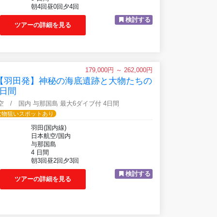
朝4回昼0回夕4回
検討する
ツアーの詳細を見る
179,000円 ～ 262,000円
】【羽田発】神秘の海底遺跡と大物たちの
日間
航空 / 国内 与那国島 最大6ダイブ付 4日間
大物狙いスポットあり
羽田(国内線)
日本航空/国内
与那国島
4 日間
朝3回昼2回夕3回
検討する
ツアーの詳細を見る