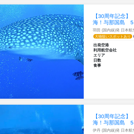
【30周年記念
海！与那国島 5
羽田 (国内線)発 日本
大物狙いスポットあり
出発空港
利用航空会社
エリア
日数
食事
【30周年記念
海！与那国島 5
伊丹 (国内線)発 日本