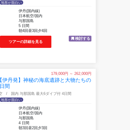
地形が面白い
伊丹(国内線)
日本航空/国内
与那国島
5 日間
朝4回昼3回夕4回
検討する
ツアーの詳細を見る
179,000円 ～ 262,000円
】【伊丹発】神秘の海底遺跡と大物たちの
日間
航空 / 国内 与那国島 最大6ダイブ付 4日間
地形が面白い
伊丹(国内線)
日本航空/国内
与那国島
4 日間
朝3回昼2回夕3回