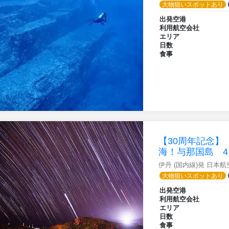
大物狙いスポットあり
出発空港
利用航空会社
エリア
日数
食事
【30周年記念
海！与那国島 4
伊丹 (国内線)発 日本
大物狙いスポットあり
出発空港
利用航空会社
エリア
日数
食事