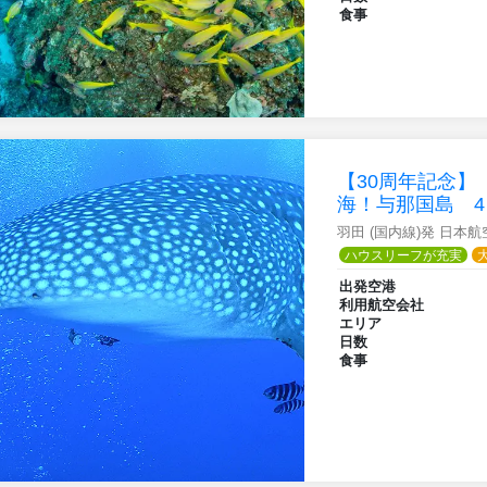
食事
【30周年記念
海！与那国島 4
羽田 (国内線)発 日本
ハウスリーフが充実
出発空港
利用航空会社
エリア
日数
食事