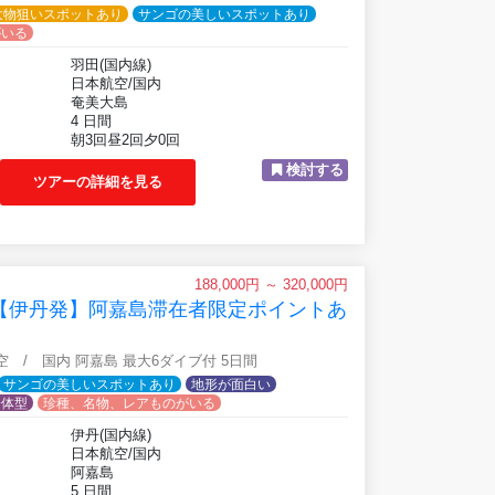
大物狙いスポットあり
サンゴの美しいスポットあり
がいる
羽田(国内線)
日本航空/国内
奄美大島
4 日間
朝3回昼2回夕0回
検討する
ツアーの詳細を見る
188,000円 ～ 320,000円
】【伊丹発】阿嘉島滞在者限定ポイントあ
航空 / 国内 阿嘉島 最大6ダイブ付 5日間
サンゴの美しいスポットあり
地形が面白い
一体型
珍種、名物、レアものがいる
伊丹(国内線)
日本航空/国内
阿嘉島
5 日間