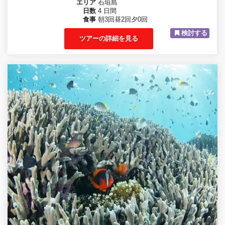
エリア
石垣島
日数
4 日間
食事
朝3回昼2回夕0回
検討する
ツアーの詳細を見る