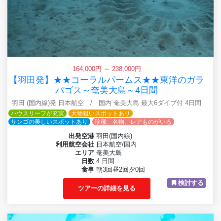
164,000円 ～ 238,000円
【羽田発】★★コーラルパームス★★東洋のガラ
パゴス～奄美大島～4日間
羽田 (国内線)発 日本航空 / 国内 奄美大島 最大6ダイブ付 4日間
ハウスリーフが充実
大物狙いスポットあり
サンゴの美しいスポットあり
珍種、名物、レアものがいる
出発空港
羽田(国内線)
利用航空会社
日本航空/国内
エリア
奄美大島
日数
4 日間
食事
朝3回昼2回夕0回
検討する
ツアーの詳細を見る