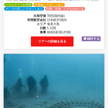
ハウスリーフが充実
大物狙いスポットあり
サンゴの美しいスポットあり
珍種、名物、レアものがいる
出発空港
羽田(国内線)
利用航空会社
日本航空/国内
エリア
奄美大島
日数
5 日間
食事
朝4回昼3回夕0回
検討する
ツアーの詳細を見る