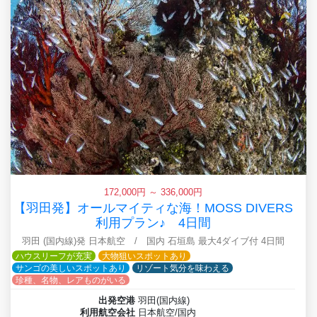
172,000円 ～ 336,000円
【羽田発】オールマイティな海！MOSS DIVERS
利用プラン♪ 4日間
羽田 (国内線)発 日本航空 / 国内 石垣島 最大4ダイブ付 4日間
ハウスリーフが充実
大物狙いスポットあり
サンゴの美しいスポットあり
リゾート気分を味わえる
珍種、名物、レアものがいる
出発空港
羽田(国内線)
利用航空会社
日本航空/国内