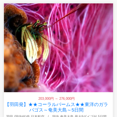
203,000円 ～ 276,000円
【羽田発】★★コーラルパームス★★東洋のガラ
パゴス～奄美大島～5日間
羽田 (国内線)発 日本航空 / 国内 奄美大島 最大9ダイブ付 5日間