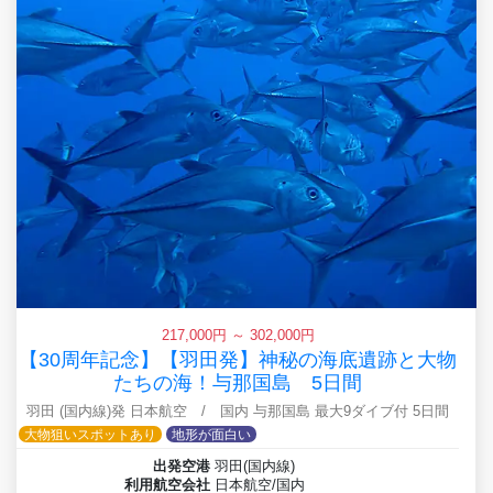
217,000円 ～ 302,000円
【30周年記念】【羽田発】神秘の海底遺跡と大物
たちの海！与那国島 5日間
羽田 (国内線)発 日本航空 / 国内 与那国島 最大9ダイブ付 5日間
大物狙いスポットあり
地形が面白い
出発空港
羽田(国内線)
利用航空会社
日本航空/国内