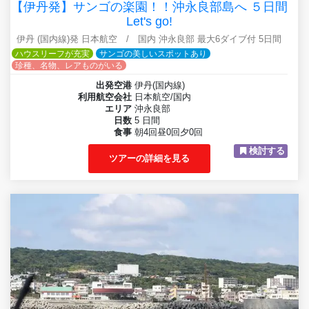
【伊丹発】サンゴの楽園！！沖永良部島へ ５日間
Let's go!
伊丹 (国内線)発 日本航空 / 国内 沖永良部 最大6ダイブ付 5日間
ハウスリーフが充実
サンゴの美しいスポットあり
珍種、名物、レアものがいる
出発空港
伊丹(国内線)
利用航空会社
日本航空/国内
エリア
沖永良部
日数
5 日間
食事
朝4回昼0回夕0回
検討する
ツアーの詳細を見る