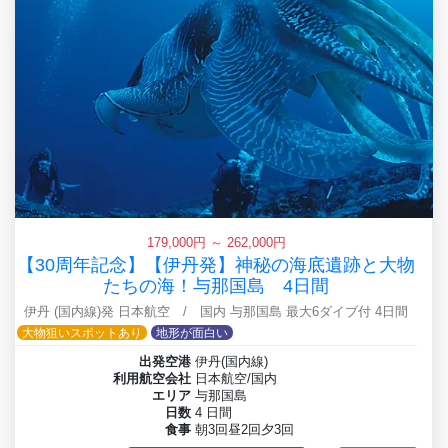
179,000円 ～ 262,000円
【30周年記念】【伊丹発】神秘の海底遺跡と大物
たちの海！与那国島 4日間
伊丹 (国内線)発 日本航空 / 国内 与那国島 最大6ダイブ付 4日間
大物狙いスポットあり
地形が面白い
出発空港
伊丹(国内線)
利用航空会社
日本航空/国内
エリア
与那国島
日数
4 日間
食事
朝3回昼2回夕3回