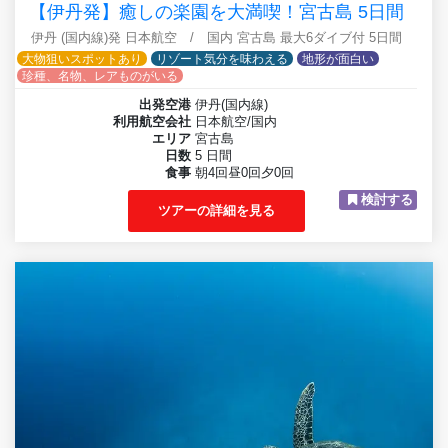
【伊丹発】癒しの楽園を大満喫！宮古島 5日間
伊丹 (国内線)発 日本航空 / 国内 宮古島 最大6ダイブ付 5日間
大物狙いスポットあり
リゾート気分を味わえる
地形が面白い
珍種、名物、レアものがいる
出発空港
伊丹(国内線)
利用航空会社
日本航空/国内
エリア
宮古島
日数
5 日間
食事
朝4回昼0回夕0回
検討する
ツアーの詳細を見る