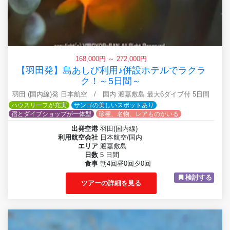
168,000円 ～ 272,000円
【羽田発】島あしび利用♪併設ホテルでラクラ
ク！～5日間～
羽田 (国内線)発 日本航空 / 国内 渡嘉敷島 最大6ダイブ付 5日間
ハウスリーフが充実
サンゴの美しいスポットあり
宿とダイブショップが一体型
珍種、名物、レアものがいる
出発空港
羽田(国内線)
利用航空会社
日本航空/国内
エリア
渡嘉敷島
日数
5 日間
食事
朝4回昼0回夕0回
検討する
ツアーの詳細を見る