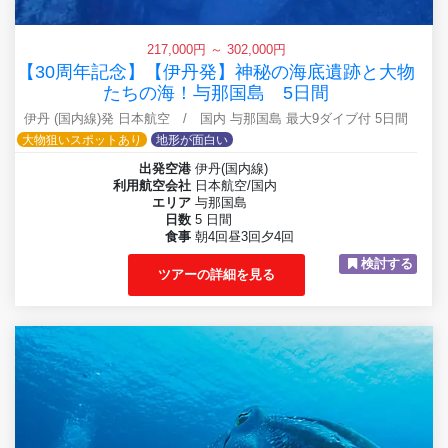
217,000円 ～ 302,000円
【30周年記念】【伊丹発】神秘の海底遺跡と大物
たちの海！与那国島 5日間
伊丹 (国内線)発 日本航空 / 国内 与那国島 最大9ダイブ付 5日間
大物狙いスポットあり
地形が面白い
出発空港
伊丹(国内線)
利用航空会社
日本航空/国内
エリア
与那国島
日数
5 日間
食事
朝4回昼3回夕4回
検討する
ツアーの詳細を見る