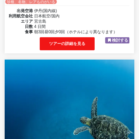
珍種、名物、レアものがいる
出発空港
伊丹(国内線)
利用航空会社
日本航空/国内
エリア
宮古島
日数
4 日間
食事
朝3回昼0回夕0回（ホテルにより異なります）
検討する
ツアーの詳細を見る