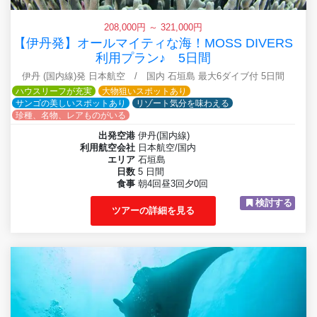
208,000円 ～ 321,000円
【伊丹発】オールマイティな海！MOSS DIVERS
利用プラン♪ 5日間
伊丹 (国内線)発 日本航空 / 国内 石垣島 最大6ダイブ付 5日間
ハウスリーフが充実
大物狙いスポットあり
サンゴの美しいスポットあり
リゾート気分を味わえる
珍種、名物、レアものがいる
出発空港
伊丹(国内線)
利用航空会社
日本航空/国内
エリア
石垣島
日数
5 日間
食事
朝4回昼3回夕0回
検討する
ツアーの詳細を見る