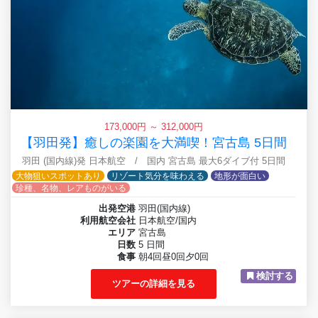
173,000円 ～ 312,000円
【羽田発】癒しの楽園を大満喫！宮古島 5日間
羽田 (国内線)発 日本航空 / 国内 宮古島 最大6ダイブ付 5日間
大物狙いスポットあり
リゾート気分を味わえる
地形が面白い
珍種、名物、レアものがいる
出発空港
羽田(国内線)
利用航空会社
日本航空/国内
エリア
宮古島
日数
5 日間
食事
朝4回昼0回夕0回
検討する
ツアーの詳細を見る