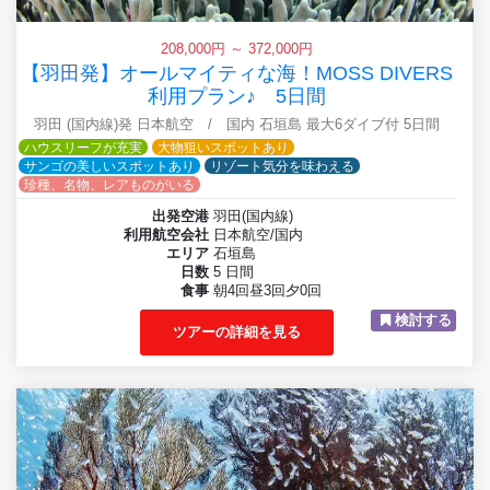
208,000円 ～ 372,000円
【羽田発】オールマイティな海！MOSS DIVERS
利用プラン♪ 5日間
羽田 (国内線)発 日本航空 / 国内 石垣島 最大6ダイブ付 5日間
ハウスリーフが充実
大物狙いスポットあり
サンゴの美しいスポットあり
リゾート気分を味わえる
珍種、名物、レアものがいる
出発空港
羽田(国内線)
利用航空会社
日本航空/国内
エリア
石垣島
日数
5 日間
食事
朝4回昼3回夕0回
検討する
ツアーの詳細を見る