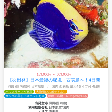
153,000円 ～ 303,000円
【羽田発】日本最後の秘境・西表島へ！4日間
羽田 (国内線)発 日本航空 / 国内 西表島 最大4ダイブ付 4日間
ハウスリーフが充実
大物狙いスポットあり
サンゴの美しいスポットあり
珍種、名物、レアものがいる
出発空港
羽田(国内線)
利用航空会社
日本航空/国内
エリア
西表島