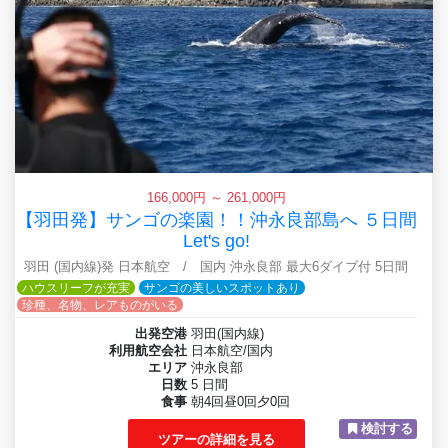
166,000円 ～ 261,000円
【羽田発】サンゴの楽園！！沖永良部島へ ５日間
Let's go!
羽田 (国内線)発 日本航空 / 国内 沖永良部 最大6ダイブ付 5日間
ハウスリーフが充実
サンゴの美しいスポットあり
珍種、名物、レアものがいる
出発空港
羽田(国内線)
利用航空会社
日本航空/国内
エリア
沖永良部
日数
5 日間
食事
朝4回昼0回夕0回
検討する
ツアーの詳細を見る