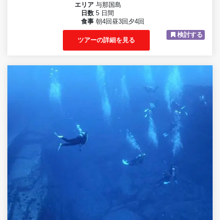
エリア
与那国島
日数
5 日間
食事
朝4回昼3回夕4回
検討する
ツアーの詳細を見る