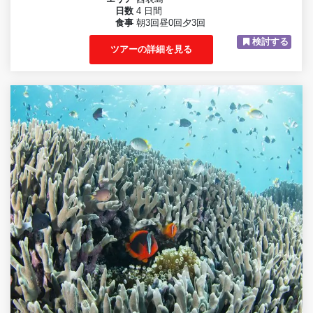
日数
4 日間
食事
朝3回昼0回夕3回
検討する
ツアーの詳細を見る