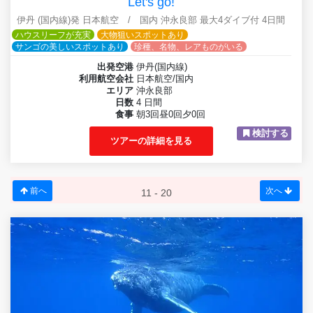
Let's go!
伊丹 (国内線)発 日本航空 / 国内 沖永良部 最大4ダイブ付 4日間
ハウスリーフが充実
大物狙いスポットあり
サンゴの美しいスポットあり
珍種、名物、レアものがいる
出発空港
伊丹(国内線)
利用航空会社
日本航空/国内
エリア
沖永良部
日数
4 日間
食事
朝3回昼0回夕0回
検討する
ツアーの詳細を見る
前へ
次へ
11 - 20