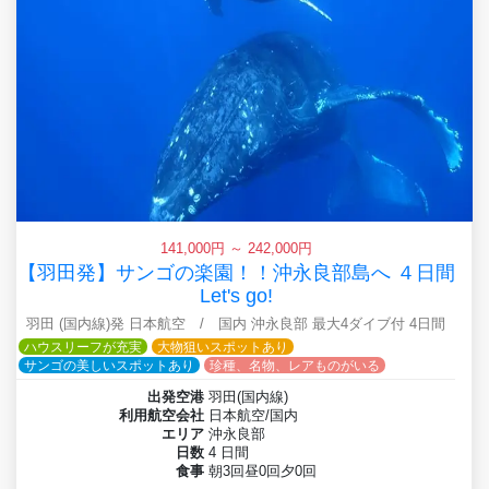
141,000円 ～ 242,000円
【羽田発】サンゴの楽園！！沖永良部島へ ４日間
Let's go!
羽田 (国内線)発 日本航空 / 国内 沖永良部 最大4ダイブ付 4日間
ハウスリーフが充実
大物狙いスポットあり
サンゴの美しいスポットあり
珍種、名物、レアものがいる
出発空港
羽田(国内線)
利用航空会社
日本航空/国内
エリア
沖永良部
日数
4 日間
食事
朝3回昼0回夕0回