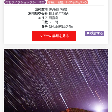
宿とダイブショップが一体型
珍種、名物、レアものがいる
出発空港
伊丹(国内線)
利用航空会社
日本航空/国内
エリア
阿嘉島
日数
5 日間
食事
朝4回昼0回夕4回
検討する
ツアーの詳細を見る