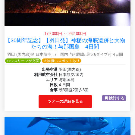
179,000円 ～ 262,000円
【30周年記念】【羽田発】神秘の海底遺跡と大物
たちの海！与那国島 4日間
羽田 (国内線)発 日本航空 / 国内 与那国島 最大6ダイブ付 4日間
ハウスリーフが充実
大物狙いスポットあり
出発空港
羽田(国内線)
利用航空会社
日本航空/国内
エリア
与那国島
日数
4 日間
食事
朝3回昼2回夕3回
検討する
ツアーの詳細を見る