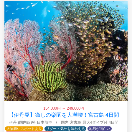
154,000円 ～ 249,000円
【伊丹発】癒しの楽園を大満喫！宮古島 4日間
伊丹 (国内線)発 日本航空 / 国内 宮古島 最大4ダイブ付 4日間
大物狙いスポットあり
リゾート気分を味わえる
地形が面白い