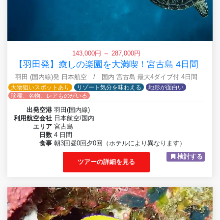
143,000円 ～ 287,000円
【羽田発】癒しの楽園を大満喫！宮古島 4日間
羽田 (国内線)発 日本航空 / 国内 宮古島 最大4ダイブ付 4日間
大物狙いスポットあり
リゾート気分を味わえる
地形が面白い
珍種、名物、レアものがいる
出発空港
羽田(国内線)
利用航空会社
日本航空/国内
エリア
宮古島
日数
4 日間
食事
朝3回昼0回夕0回（ホテルにより異なります）
検討する
ツアーの詳細を見る