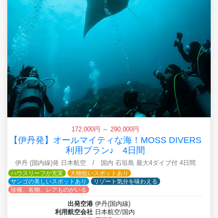
172,000円 ～ 290,000円
【伊丹発】オールマイティな海！MOSS DIVERS
利用プラン♪ 4日間
伊丹 (国内線)発 日本航空 / 国内 石垣島 最大4ダイブ付 4日間
ハウスリーフが充実
大物狙いスポットあり
サンゴの美しいスポットあり
リゾート気分を味わえる
珍種、名物、レアものがいる
出発空港
伊丹(国内線)
利用航空会社
日本航空/国内