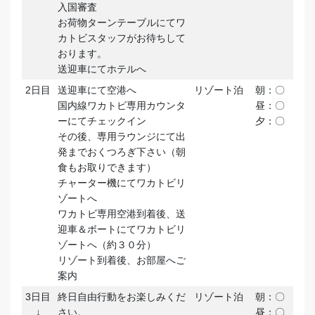
入国審査
お荷物ターンテーブルにてワ
カトビスタッフがお待ちして
おります。
送迎車にてホテルへ
2日目
送迎車にて空港へ
リゾート泊
朝：〇
国内線ワカトビ専用カウンタ
昼：〇
ーにてチェックイン
夕：〇
その後、専用ラウンジにて出
発までおくつろぎ下さい（朝
食もお取りできます）
チャーター機にてワカトビリ
ゾートへ
ワカトビ専用空港到着後、送
迎車＆ボートにてワカトビリ
ゾートへ（約３０分）
リゾート到着後、お部屋へご
案内
3日目
終日自由行動をお楽しみくだ
リゾート泊
朝：〇
↓
さい。
昼：〇