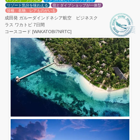
ハウスリーフが充実
サンゴの美しいスポットあり
リゾート気分を味わえる
宿とダイブショップが一体型
珍種、名物、レアものがいる
成田発 ガルーダインドネシア航空 ビジネスク
ラス ワカトビ 7日間
コースコード [WAKATOBI7NRTC]