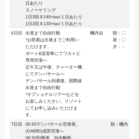
日あたり
スノーケリング
1日3回＄145+tax/１日あたり
1日2回＄130+tax/１日あたり
6日目
出発まで自由行動
機内泊
朝：〇
*お部屋は出発までご利用い
昼：〇
ただけます。
夕：－
ボート&送迎車にてワカトビ
専用空港へ
正午又は午後、チャーター機
にてデンパサールへ
デンパサール到着後、国際線
出発まで自由行動
*オプショナルツアーなどを
お楽しみください。リゾート
にてお申し込みいただけま
す。
7日目
00:50デンパサール空港発、
朝：機内
(GA880)成田空港へ
08:50到着後、自由解散。