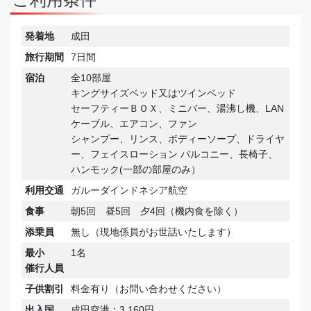
発着地
成田
旅行期間
7日間
宿泊
全10部屋
キングサイズベッド又はツインベッド
セーフティーＢＯＸ、ミニバー、湯沸し機、LAN
ケーブル、エアコン、ファン
シャンプー、リンス、ボディーソープ、ドライヤ
ー、フェイスローション バルコニー、長椅子、
ハンモック(一部の部屋のみ）
利用交通
ガルーダインドネシア航空
食事
朝5回 昼5回 夕4回（機内食を除く）
添乗員
無し（現地係員がお世話いたします）
最小
1名
催行人員
子供割引
料金有り（お問い合わせください）
出入国
成田空港：3,160円