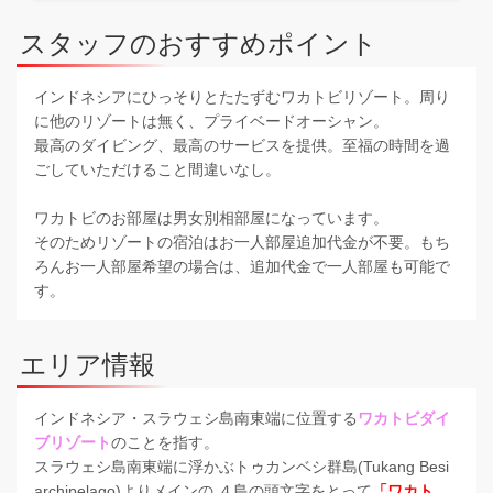
スタッフのおすすめポイント
インドネシアにひっそりとたたずむワカトビリゾート。周り
に他のリゾートは無く、プライベードオーシャン。
最高のダイビング、最高のサービスを提供。至福の時間を過
ごしていただけること間違いなし。
ワカトビのお部屋は男女別相部屋になっています。
そのためリゾートの宿泊はお一人部屋追加代金が不要。もち
ろんお一人部屋希望の場合は、追加代金で一人部屋も可能で
す。
エリア情報
インドネシア・スラウェシ島南東端に位置する
ワカトビダイ
ブリゾート
のことを指す。
スラウェシ島南東端に浮かぶトゥカンベシ群島(Tukang Besi
archipelago)よりメインの ４島の頭文字をとって
「ワカト