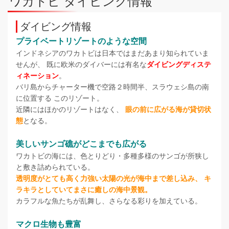
ワカトビ ダイビング情報
ダイビング情報
プライベートリゾートのような空間
インドネシアのワカトビは日本ではまだあまり知られていま
せんが、 既に欧米のダイバーには有名な
ダイビングディステ
ィネーション
。
バリ島からチャーター機で空路２時間半、スラウェシ島の南
に位置する このリゾート。
近隣にはほかのリゾートはなく、
眼の前に広がる海が貸切状
態
となる。
美しいサンゴ礁がどこまでも広がる
ワカトビの海には、色とりどり・多種多様のサンゴが所狭し
と敷き詰められている。
透明度がとても高く力強い太陽の光が海中まで差し込み、 キ
ラキラとしていてまさに癒しの海中景観。
カラフルな魚たちが乱舞し、さらなる彩りを加えている。
マクロ生物も豊富