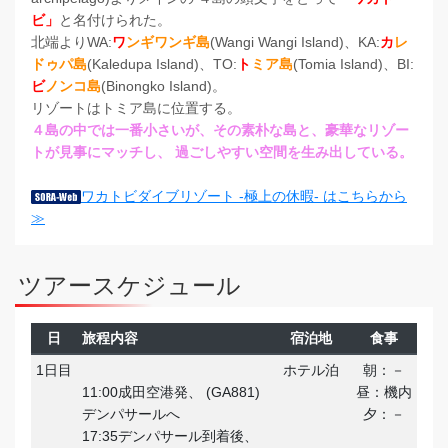
ビ」
と名付けられた。
北端よりWA:
ワ
ンギワンギ島
(Wangi Wangi Island)、KA:
カ
レ
ドゥパ島
(Kaledupa Island)、TO:
ト
ミア島
(Tomia Island)、BI:
ビ
ノンコ島
(Binongko Island)。
リゾートはトミア島に位置する。
４島の中では一番小さいが、その素朴な島と、豪華なリゾー
トが見事にマッチし、 過ごしやすい空間を生み出している。
ワカトビダイブリゾート -極上の休暇- はこちらから
≫
ツアースケジュール
日
旅程内容
宿泊地
食事
1日目
ホテル泊
朝：－
11:00成田空港発、 (GA881)
昼：機内
デンパサールへ
夕：－
17:35デンパサール到着後、