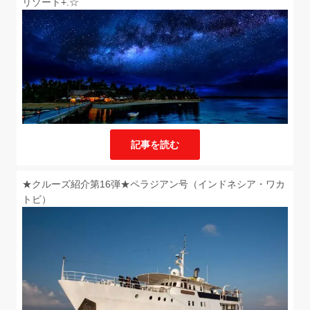
リゾート+.☆
記事を読む
★クルーズ紹介第16弾★ペラジアン号（インドネシア・ワカ
トビ）