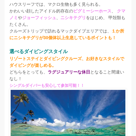
ハウスリーフでは、マクロ生物も多く見られる。
かわいい顔したアイドル的存在の
ピグミーシーホース
、
クマ
ノミ
や
ジョーフィッシュ
、
ニシキテグリ
をはじめ、 甲殻類も
たくさん。
クルーズトリップで訪れるマックダイブエリアでは、
１か所
にニシキテグリが30個体以上生息しているポイントも！
選べるダイビングスタイル
リゾートステイとダイビングクルーズ、お好きなスタイルで
ダイビングが楽しめる。
どちらをとっても、
ラグジュアリーな休日
となること間違い
なし！
シングルダイバーも安心して参加可能！！