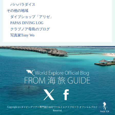
バハパラダイス
その他の地域
ダイブショップ「アリゼ」
PAPAS DIVING LOG
クラブノア母島のブログ
写真家Tony Wo
Copyright (c) ダイビングツアー専門旅行会社ワールドエクスプローラ オフシャルブログ All Right
Reserved.