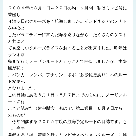
２００４年の８月１日～２９日の約１ヶ月間、私はミンピ号に
乗船し、
４泊５日のクルーズを４航海しました。インドネシアのメナド
を中心と
したバラエティーに富んだ海を巡りながら、たくさんのゲスト
と共にと
ても楽しいクルーズライフをおくることが出来ました。昨年は
サンギ諸
島まで行くノーザンルートと云うことで開催しましたが、実際
風が強く
、バンカ、レンバ、ブナケン、ポポ（多少変更あり）へのルー
ト変更へ
となりました。
この日誌にある８月１日～８月７日までのものは、ノーザンル
ートに行
こうと試みた（途中断念）もので、第二週目（８月９日から）
のものが
、今年開催する２００５年度の航海予定ルートの日誌です。も
し、今年
開催する「鍵井靖章と行くミンピ号スペシャルクルーズ」に興