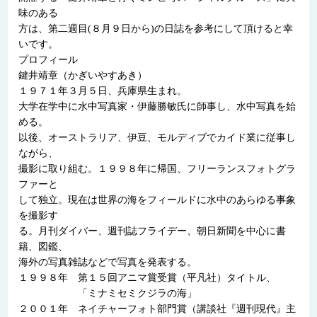
味のある
方は、第二週目(８月９日から)の日誌を参考にして頂けると幸
いです。
プロフィール
鍵井靖章（かぎいやすあき）
１９７１年３月５日、兵庫県生まれ。
大学在学中に水中写真家・伊藤勝敏氏に師事し、水中写真を始
める。
以後、オーストラリア、伊豆、モルディブでカイド業に従事し
ながら、
撮影に取り組む。１９９８年に帰国、フリーランスフォトグラ
ファーと
して独立。現在は世界の海をフィールドに水中のあらゆる事象
を撮影す
る。月刊ダイバー、週刊誌フライデー、朝日新聞を中心に書
籍、図鑑、
海外の写真雑誌などで写真を発表する。
１９９８年 第１５回アニマ賞受賞（平凡社）タイトル、
「ミナミセミクジラの海」
２００１年 ネイチャーフォト部門賞（講談社『週刊現代』主