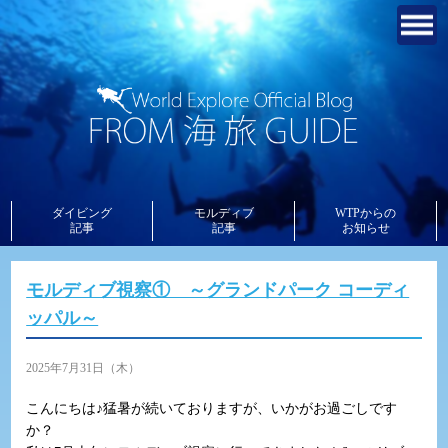
ダイビング
モルディブ
WTPからの
記事
記事
お知らせ
モルディブ視察① ～グランドパーク コーディ
ッパル～
2025年7月31日（木）
こんにちは♪猛暑が続いておりますが、いかがお過ごしです
か？