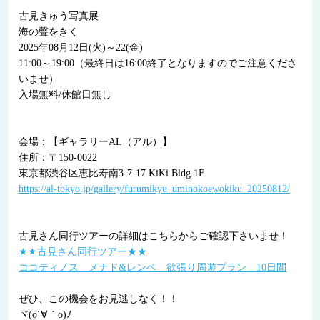
古見きゅう写真展
海の聲をきく
2025年08月12日(火)～22(金)
11:00～19:00（最終日は16:00終了となりますのでご注意くださ
いませ）
入場無料/休館日無し
会場：【ギャラリーAL（アル）】
住所：〒150-0022
東京都渋谷区恵比寿南3-7-17 KiKi Bldg.1F
https://al-tokyo.jp/gallery/furumikyu_uminokoewokiku_20250812/
古見さん同行ツアーの詳細はこちらからご確認下さいませ！
★★古見さん同行ツアー★★
ココティノス メナド&レンベ 欲張り周遊プラン 10日間
ぜひ、この機会をお見逃しなく！！
ヾ(o´∀｀o)ﾉ