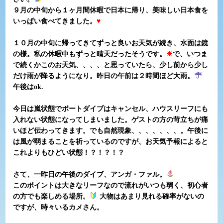
９月の中旬から１ヶ月間休暇で日本に帰り、美味しい日本食を
いっぱい食べてきました。
♥
１０月の中旬に帰ってきてずっと良いお天気が続き、水面は鏡
の様。私の休暇中もずっと晴天だったそうです。
☀
で、いつま
で続くかこのお天気、、、、と思っていたら、少し前から少し
だけ雨が降るようになり。昨日の午前は２時間ほど大雨。
午後はok.
今日は嵐状態でボートダイブはキャンセル、ハウスリーフにも
入れない状態になってしまいました。ゲストの方の苛立ちが痛
いほど伝わってきます。でも自然現象、、、、、、、。午後に
は風が弱まることを祈っているのですが、お天気予報によると
これよりもひどい状態！？！？！？
さて、一昨日の午後のダイブ、アンガ・ファル。
このポイントは大きなリーフなので流れがいつも弱く、初心者
の方でも楽しめる場所。
大物はあまり見れる確率がないの
ですが、時々いるカメさん。