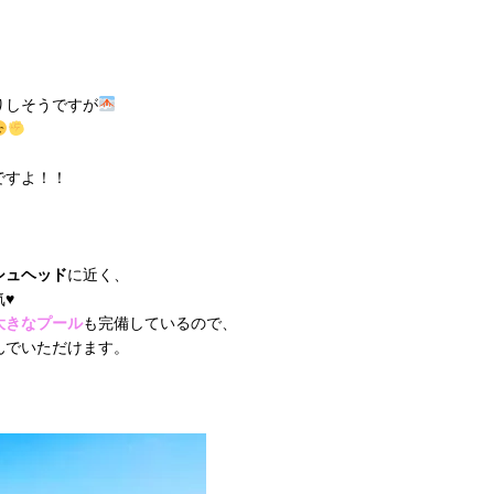
りしそうですが
ですよ！！
」
シュヘッド
に近く、
♥
大きなプール
も完備しているので、
んでいただけます。
。