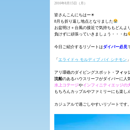
2016年8月15日（月）
皆さんこんにちはー☀
8月も折り返し地点となりました
お盆明け＋台風の接近で気持ちもどんよ
負けずに頑張っていきましょう・・・ね
今日ご紹介するリゾートは
ダイバー必見
「
エライドゥ モルディブ バイ シナモン
アリ環礁のダイビングスポット・
フィッ
沈船
のあるハウスリーフがダイバーに人気
水上コテージ
や
インフィニティエッジの
もちろんカップルやファミリーにも楽し
カジュアルで過ごしやすいリゾートです