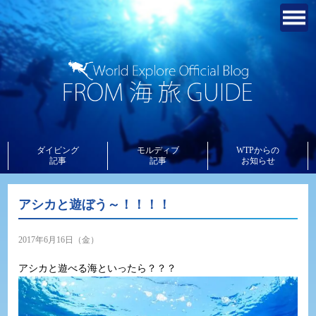
ダイビング
モルディブ
WTPからの
記事
記事
お知らせ
アシカと遊ぼう～！！！！
2017年6月16日（金）
アシカと遊べる海といったら？？？