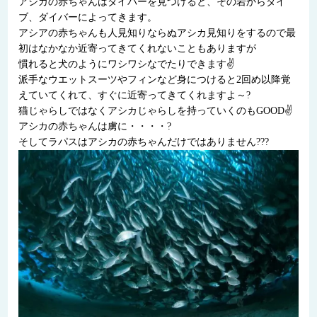
アシカの赤ちゃんはダイバーを見つけると、その岩からダイ
ブ、ダイバーによってきます。
アシアの赤ちゃんも人見知りならぬアシカ見知りをするので最
初はなかなか近寄ってきてくれないこともありますが
慣れると犬のようにワシワシなでたりできます✌
派手なウエットスーツやフィンなど身につけると2回め以降覚
えていてくれて、すぐに近寄ってきてくれますよ～?
猫じゃらしではなくアシカじゃらしを持っていくのもGOOD✌
アシカの赤ちゃんは虜に・・・・?
そしてラパスはアシカの赤ちゃんだけではありません???