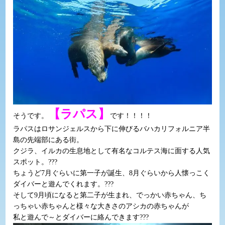
【ラパス】
そうです。
です！！！！
ラパスはロサンジェルスから下に伸びるバハカリフォルニア半
島の先端部にある街。
クジラ、イルカの生息地として有名なコルテス海に面する人気
スポット。???
ちょうど7月ぐらいに第一子が誕生、8月ぐらいから人懐っこく
ダイバーと遊んでくれます。???
そして9月頃になると第二子が生まれ、でっかい赤ちゃん、ち
っちゃい赤ちゃんと様々な大きさのアシカの赤ちゃんが
私と遊んで～とダイバーに絡んできます???