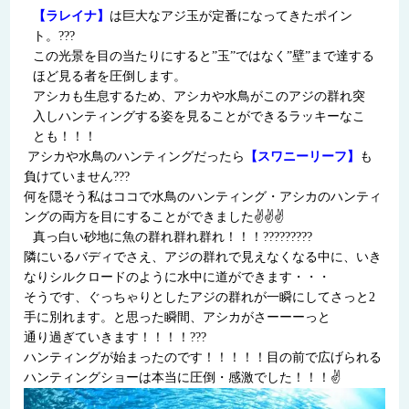
【ラレイナ】
は巨大なアジ玉が定番になってきたポイン
ト。???
この光景を目の当たりにすると”玉”ではなく”壁”まで達する
ほど見る者を圧倒します。
アシカも生息するため、アシカや水鳥がこのアジの群れ突
入しハンティングする姿を見ることができるラッキーなこ
とも！！！
アシカや水鳥のハンティングだったら
【スワニーリーフ】
も
負けていません???
何を隠そう私はココで水鳥のハンティング・アシカのハンティ
ングの両方を目にすることができました✌✌✌
真っ白い砂地に魚の群れ群れ群れ！！！?????????
隣にいるバディでさえ、アジの群れで見えなくなる中に、いき
なりシルクロードのように水中に道ができます・・・
そうです、ぐっちゃりとしたアジの群れが一瞬にしてさっと2
手に別れます。と思った瞬間、アシカがさーーーっと
通り過ぎていきます！！！！???
ハンティングが始まったのです！！！！！目の前で広げられる
ハンティングショーは本当に圧倒・感激でした！！！✌