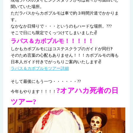
現地ラパスのダイビングスタッフからは前々から面白いと
聞いていた場所。
ただラパスからカボプルモは車で約３時間片道でかかりま
す。
なかなか日帰りで・・・というのもハードな場所。???
そこで日にち限定でくっつけてしまいました✌
ラパス＆カボプルモ！！！！！
しかもカボプルモにはコステスクラブのガイドが同行
?
そのため言葉の心配もありません！！！カボプルモの海も
日本人ガイド付きでがっちりご案内いたします✌
ラパス＆カボプルモツアー詳細
そして最後にもう一つ・・・・・・??
?オアハカ死者の日
今年もやります！！！！
ツアー?