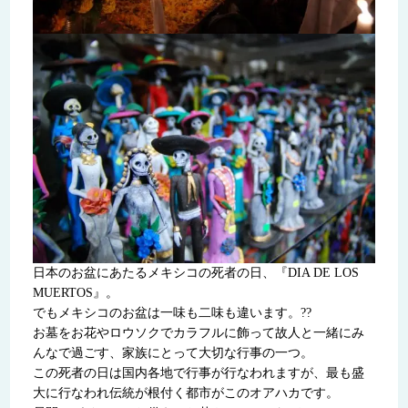
日本のお盆にあたるメキシコの死者の日、『DIA DE LOS
MUERTOS』。
でもメキシコのお盆は一味も二味も違います。??
お墓をお花やロウソクでカラフルに飾って故人と一緒にみ
んなで過ごす、家族にとって大切な行事の一つ。
この死者の日は国内各地で行事が行なわれますが、最も盛
大に行なわれ伝統が根付く都市がこのオアハカです。