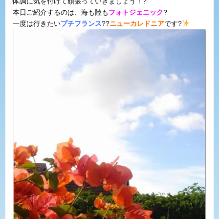
体調に気を付けて頑張っていきましょう！?
本日ご紹介するのは、海も陸も
フォトジェニック
?
一度は行きたい
プチフランス
??
ニューカレドニア
です?