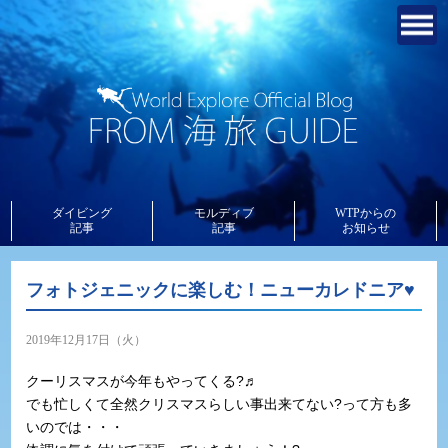
ダイビング
モルディブ
WTPからの
記事
記事
お知らせ
フォトジェニックに楽しむ！ニューカレドニア♥
2019年12月17日（火）
クーリスマスが今年もやってくる?♬
でも忙しくて全然クリスマスらしい事出来てない?って方も多
いのでは・・・