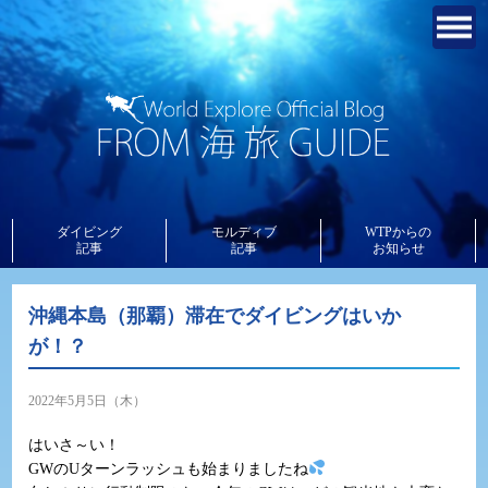
ダイビング
モルディブ
WTPからの
記事
記事
お知らせ
沖縄本島（那覇）滞在でダイビングはいか
が！？
2022年5月5日（木）
はいさ～い！
GWのUターンラッシュも始まりましたね