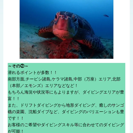
～その②～
潜れるポイントが多数！！
南部方面,チービシ諸島,ケラマ諸島,中部（万座）エリア,北部
（本部／エモンズ）エリアなどなど！
もちろん海況や状況等にもよりますが、ダイビングエリアが豊
富！！
また、ドリフトダイビングから地形ダイビング、癒しのサンゴ
礁の楽園、沈船ダイブなど、ダイビングのバリエーションも豊
です！！
お客様のご希望やダイビングスキル等に合わせてのダイビング
が可能！