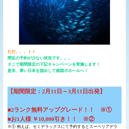
ただ、、、！！
間近の予約が少ない状況です。。。
そこで期間限定の下記キャンペーンを実施します！
是非、寒い日本を脱出して南国ボホールへ！
【期間限定：2月11日～3月11日出発】
■2ランク無料アップグレード！！ ※①
■お1人様 ￥10,000引き！！ ※②
※① 例えば、セミデラックスにて予約するとスーペリアデラ