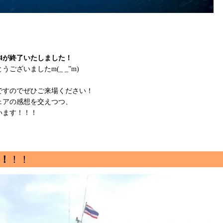
24が終了いたしました！
ざいましたm(_ _”m)
ですのでぜひご来場ください！
ェアの感想を交えつつ、
います！！！
！
！！