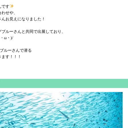
んです
合わせや、
さんお見えになりました！
グブルーさんと共同で出展しており、
ω・)/
グブルーさんで潜る
きます！！！