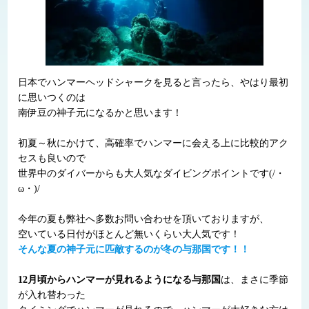
日本でハンマーヘッドシャークを見ると言ったら、やはり最初
に思いつくのは
南伊豆の神子元になるかと思います！
初夏～秋にかけて、高確率でハンマーに会える上に比較的アク
セスも良いので
世界中のダイバーからも大人気なダイビングポイントです(/・
ω・)/
今年の夏も弊社へ多数お問い合わせを頂いておりますが、
空いている日付がほとんど無いくらい大人気です！
そんな夏の神子元に匹敵するのが冬の与那国です！！
12月頃からハンマーが見れるようになる与那国
は、まさに季節
が入れ替わった