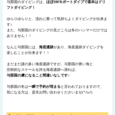
与那国のダイビングは、
ほぼ100％ボートダイブで基本はドリ
フトダイビング！
ゆらりゆらりと、流れに乗って気持ちよくダイビングが出来ま
す♪
また、与那国のダイビングの見どころは冬のハンマーだけでは
ありません！！
なんと与那国には、
海底遺跡
があり、海底遺跡ダイビングを
楽しむことが出来ます！！
まだまだ謎の多い海底遺跡ですが、与那国の青い海と
圧倒的なスケールを誇る海底遺跡へ潜れば、
与那国の虜になること間違いなしです♪
与那国の冬は
一瞬で予約が埋まる
と言われておりますので、
気になる方は、是非お問い合わせくださいませ(*ﾉωﾉ)