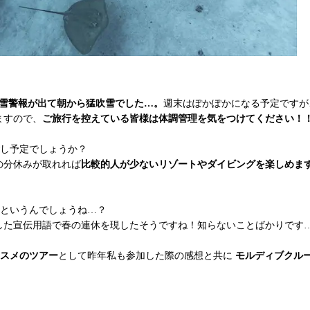
雪警報が出て朝から猛吹雪でした…。
週末はぽかぽかになる予定ですが
ますので、
ご旅行を控えている皆様は体調管理を気をつけてください！
ごし予定でしょうか？
の分休みが取れれば
比較的人が少ないリゾートやダイビングを楽しめま
クというんでしょうね…？
した宣伝用語で春の連休を現したそうですね！知らないことばかりです
スメのツアー
として昨年私も参加した際の感想と共に
モルディブクル