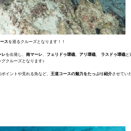
ース
を巡るクルーズとなります！！
ーレ
を出発し、
南マーレ
、
フェリドゥ環礁
、
アリ環礁
、
ラスドゥ環礁
と
ングクルーズとなります♪
のポイントや見れる魚など、
王道コースの魅力をたっぷり紹介
させてい