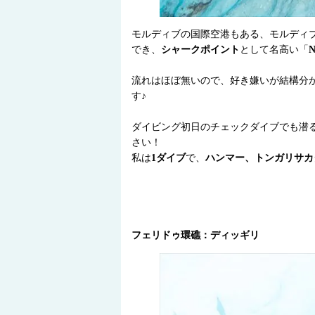
モルディブの国際空港もある、モルディ
でき、
シャークポイント
として名高い「
流れはほぼ無いので、好き嫌いが結構分
す♪
ダイビング初日のチェックダイブでも潜
さい！
私は
1ダイブ
で、
ハンマー、トンガリサカ
フェリドゥ環礁：ディッギリ