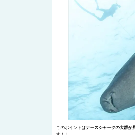
このポイントは
ナースシャークの大群が
す！！