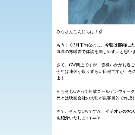
みなさんこんにちは！✌
もうすぐ3月下旬なのに、
今朝は都内に大
気温の寒暖差で体調を崩しやすいと思い
さて、GW間近ですが、皆様いかがお過
今年は連休が取りずらい日程ですが、そ
よ！
そもそもGWって何故ゴールデンウイー
元々は映画会社の大映が集客目的で作成
さて、そんなGWですが、
イチオシのおス
を紹介
いたします(-ω-)/