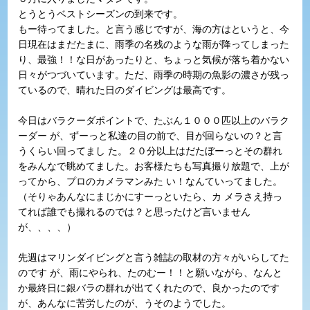
とうとうベストシーズンの到来です。
もー待ってました。と言う感じですが、海の方はというと、今
日現在はまだたまに、雨季の名残のような雨が降ってしまった
り、最強！！な日があったりと、ちょっと気候が落ち着かない
日々がつづいています。ただ、雨季の時期の魚影の濃さが残っ
ているので、晴れた日のダイビングは最高です。
今日はバラクーダポイントで、たぶん１０００匹以上のバラク
ーダー が、ずーっと私達の目の前で、目が回らないの？と言
うくらい回ってまし た。２０分以上はだたぼーっとその群れ
をみんなで眺めてました。お客様たちも写真撮り放題で、上が
ってから、プロのカメラマンみた い！なんていってました。
（そりゃあんなにまじかにすーっといたら、カ メラさえ持っ
てれば誰でも撮れるのでは？と思ったけど言いません
が、、、、）
先週はマリンダイビングと言う雑誌の取材の方々がいらしてた
のです が、雨にやられ、たのむー！！と願いながら、なんと
か最終日に銀バラの群れが出てくれたので、良かったのです
が、あんなに苦労したのが、うそのようでした。