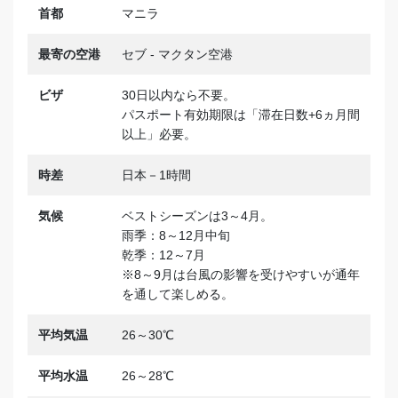
首都
マニラ
最寄の空港
セブ - マクタン空港
ビザ
30日以内なら不要。
パスポート有効期限は「滞在日数+6ヵ月間
以上」必要。
時差
日本－1時間
気候
ベストシーズンは3～4月。
雨季：8～12月中旬
乾季：12～7月
※8～9月は台風の影響を受けやすいが通年
を通して楽しめる。
平均気温
26～30℃
平均水温
26～28℃