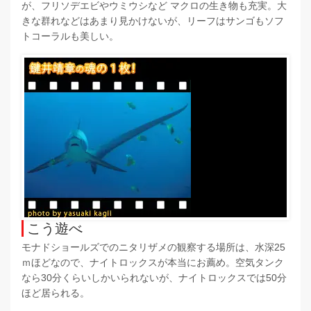
が、フリソデエビやウミウシなど マクロの生き物も充実。大
きな群れなどはあまり見かけないが、リーフはサンゴもソフ
トコーラルも美しい。
こう遊べ
モナドショールズでのニタリザメの観察する場所は、水深25
ｍほどなので、ナイトロックスが本当にお薦め。空気タンク
なら30分くらいしかいられないが、ナイトロックスでは50分
ほど居られる。