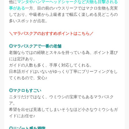
他に
マンタやハンマーヘッドシャークなど大物も目撃される
事がある
一方、目の前のハウスリーフではマクロ生物も充実
しており、中級者から上級者まで幅広く楽しめる見どころの
多いスポットが点在。
＼マラパスクアのおすすめポイントはこちら／
◎マラパスクアで一番の老舗
老舗ならではの経験とスキルを持っている為、ポイント選び
には定評あり。
ガイドの人数も多く、手厚く対応してくれる。
日本語ガイドはいないがゆっくり丁寧にブリーフィングをし
てくれるので、安心♪
◎マクロもすごい
ニタリだけではなく、ウミウシの宝庫でもあるマラパスク
ア。
希望を出せば見逃してしまいそうなほど小さなウミウシもガ
イドにお任せ♪
◎リゾート感を満喫