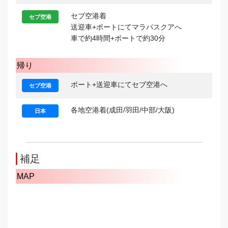
セブ空港着
セブ空港
送迎車+ボートにてマラパスクアへ
車で約4時間+ボートで約30分
帰り
ボート+送迎車にてセブ空港へ
セブ空港
各地空港着(成田/羽田/中部/大阪)
日本
補足
MAP