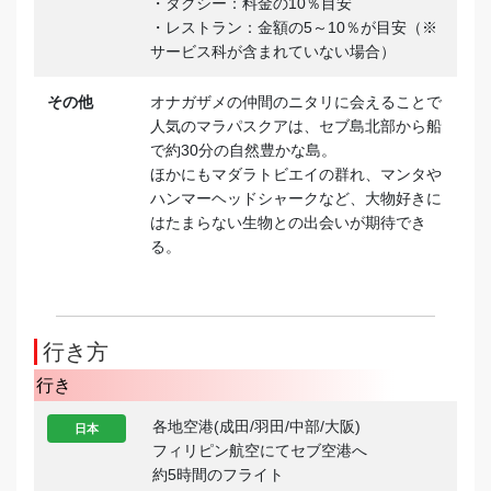
・タクシー：料金の10％目安
・レストラン：金額の5～10％が目安（※
サービス科が含まれていない場合）
その他
オナガザメの仲間のニタリに会えることで
人気のマラパスクアは、セブ島北部から船
で約30分の自然豊かな島。
ほかにもマダラトビエイの群れ、マンタや
ハンマーヘッドシャークなど、大物好きに
はたまらない生物との出会いが期待でき
る。
行き方
行き
各地空港(成田/羽田/中部/大阪)
日本
フィリピン航空にてセブ空港へ
約5時間のフライト