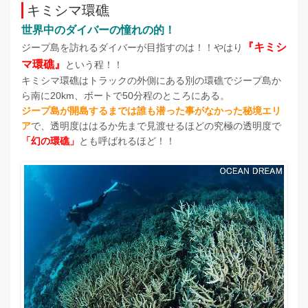
キミシマ環礁
世界中のダイバーの憧れの的！
『キミシ
ジープ島を訪れるダイバーが目指すのは！！やはり
マ環礁』
という程！！
キミシマ環礁はトラックの外側にある別の環礁でジープ島か
ら南に20km、ボートで50分程のところにある。
ジープ島が開島するまでは誰も潜った事がなかった秘境エリ
ア
で、透明度ははるか先まで見渡せるほどの究極の透明度で
「幻の環礁」
とも呼ばれるほど！！