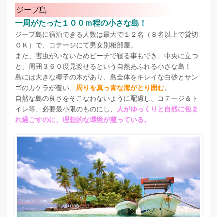
ジープ島
一周がたった１００ｍ程の小さな島！
ジープ島に宿泊できる人数は最大で１２名（８名以上で貸切
ＯＫ）で、コテージにて男女別相部屋。
また、害虫がいないためビーチで寝る事もでき、中央に立つ
と、周囲３６０度見渡せるという自然あふれる小さな島！
島には大きな椰子の木があり、島全体をキレイな白砂とサン
ゴのカケラが覆い、
周りを真っ青な海がとり囲む
。
自然な島の良さをそこなわないように配慮し、コテージ＆ト
イレ等、必要最小限のものにし、
人がゆっくりと自然に包ま
れ過ごすのに、理想的な環境が整っている。