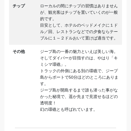
チップ
ローカルの間にチップの習慣はありません
が、観光客はチップを置いていくのが一般
的です。
目安として、ホテルのベッドメイクに１ド
ル／回、レストランなどでの夕食ならテー
ブルに１～２ドルおいて置けば適当です。
その他
ジープ島の一番の魅力といえば美しい海。
そして
ダイバーが目指すのは、やはり「キ
ミシマ環礁」。
トラックの外側にある別の環礁で、ジープ
島からボートで50分ほどのところにありま
す。
ジープ島が開島するまで誰も潜った事がな
かった秘境で、遥か先まで見渡せるほどの
透明度！
幻の環礁とも呼ばれています。