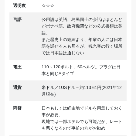
透明度
☆☆☆
言語
公用語は英語。島民同士の会話はほとんど
がポナペ語、政府機関などの公式書類は英
語。
また歴史上の経緯より、年輩の人には日本
語を話せる人も居るが、観光客の行く場所
では日本語は通じない
電圧
110～120ボルト、60ヘルツ。プラグは日
本と同じAタイプ
通貨
米ドル／1USドル＝約113.61円(2021年12
月現在)
両替
日本もしくは経由地でドルを用意しておく
事が必要。
現地では一部ホテルでも可能だが、レート
も悪くなるので事前の方がお勧め