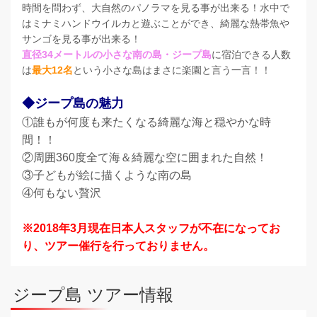
時間を問わず、大自然のパノラマを見る事が出来る！水中で
はミナミハンドウイルカと遊ぶことができ、綺麗な熱帯魚や
サンゴを見る事が出来る！
直径34メートルの小さな南の島・ジープ島
に宿泊できる人数
は
最大12名
という小さな島はまさに楽園と言う一言！！
◆ジープ島の魅力
①誰もが何度も来たくなる綺麗な海と穏やかな時
間！！
②周囲360度全て海＆綺麗な空に囲まれた自然！
③子どもが絵に描くような南の島
④何もない贅沢
※2018年3月現在日本人スタッフが不在になってお
り、ツアー催行を行っておりません。
ジープ島 ツアー情報