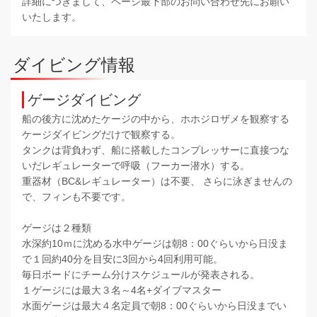
詳細につきまして、ページ最下部のお問い合わせ先にお願い
いたします。
ダイビング情報
ゲージダイビング
船の後方に沈めたケージの中から、ホホジロザメを観察する
ケージダイビングだけで観察する。
タンクは背負わず、船に搭載したコンプレッサーに直接つな
いだレギュレーターで呼吸（フーカー潜水）する。
重器材（BC&レギュレーター）は不要、 さらに泳ぎませんの
で、フィンも不要です。
ゲージは２種類
水深約10ｍに沈める水中ゲージは朝8：00ぐらいから日没ま
で１回約40分を目安に3回から4回利用可能。
毎日ボードにチーム分けスケジュールが発表される。
１ゲージには最大３名～4名+ダイブマスター
水面ゲージは最大４名定員で朝8：00ぐらいから日没までい