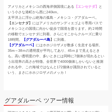
アメリカとメキシコの西海岸側国境にある
【エンセナダ】
と
いう小さな港町から西に240km。
太平洋上に浮かぶ絶海の孤島・メキシコ・グアダルーペ。
【エンセナダ】
にはアメリカのサンディエゴより専用バスで
メキシコとの国境に向かい徒歩で国境を渡ります。約２時間
の移動でエンセナダに到着。さらにそこからクルーズに乗り
18時間。
【グアダルーペ島
】
に到着。
【グアダルーペ】
にはホホジロザメが数多く生息する場所。
35m～38ｍの透明度が平均してあり、45ｍまで見えるとき
も。高い透明度の中、多いときには同時に7個体が現れるとい
う出現率の高さが特徴。全世界で4000個体しかいないと推測
される中、この海域ではなんと172個体が識別されていると
いう、まさにホホジロザメのメッカ！
グアダルーペ ツアー情報