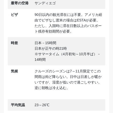
最寄の空港
サンディエゴ
ビザ
90日以内の観光滞在には不要。アメリカ経
由でビザなし渡米の場合はESTAが必要。
ただし、入国時に滞在日数以上のパスポー
ト残存有効期間が必要。
時差
日本－15時間
日本が正午の時21時
※サマータイム（4月初旬～10月半ば）－
14時間
気候
クルーズのシーズンは7～11月限定でこの
間雨は殆ど降らない。日中は日差しが暖か
いですが、湿度が低いので過ごしやすい。
逆に朝晩は冷え込む。
平均気温
23～26℃