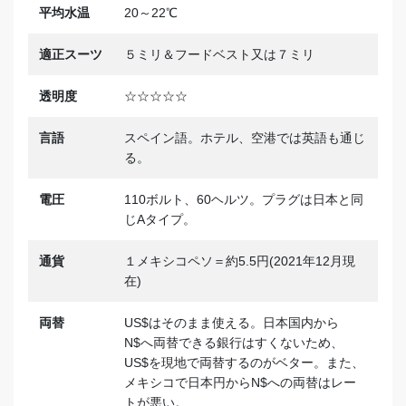
平均水温
20～22℃
適正スーツ
５ミリ＆フードベスト又は７ミリ
透明度
☆☆☆☆☆
言語
スペイン語。ホテル、空港では英語も通じ
る。
電圧
110ボルト、60ヘルツ。プラグは日本と同
じAタイプ。
通貨
１メキシコペソ＝約5.5円(2021年12月現
在)
両替
US$はそのまま使える。日本国内から
N$へ両替できる銀行はすくないため、
US$を現地で両替するのがベター。また、
メキシコで日本円からN$への両替はレー
トが悪い。