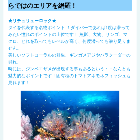
らではのエリアを網羅！
★リチュリューロック★
タイを代表する名物ポイント ！ダイバーであれば1度は潜って
みたい憧れのポイントの上位です！ 魚影、大物、サンゴ、マ
クロ、どれを取ってもレベルが高く、何度潜っても潜り足りま
せん。
美しいソフトコーラルの群生、ギンガメアジやバラクーダーの
群れ、
時には、ジンベエザメが出現する事もあるという・・なんとも
魅力的なポイントです！固有種のトマトアネモネフィッシュも
見れます！