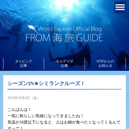
ダイビング
モルディブ
WTPからの
記事
記事
お知らせ
シーズンIN★シミランクルーズ！
2023年10月6日（金）
こんばんは！
一気に秋らしい気候になってきましたね！
気温が18度以下になると、人はお鍋が食べたくなってくるんで
すって！