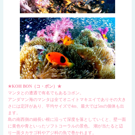
★KOH BON（コ・ボン）★
マンタとの遭遇で有名でもあるコボン。
アンダマン海のマンタは全てオニイトマキエイでありその大き
さには定評があり、平均サイズで4m、最大では5mの個体も出
ます。
島の南西側の細長い根に沿って深度を落としていくと、壁一面
に黄色や青といったソフトコーラルの景色。 潮が当たると辺
り一面タカサゴ科やアジ科の魚で巻かれます。