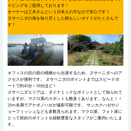
イビングをご提供しております！
オーナーは三木さんという日本人の方なので安心です！
ヌサペニダの海を知り尽くした頼もしいガイドがたくさんで
す！
オフィスの目の前の桟橋から出港するため、ヌサペニダへのア
クセスが便利です。 ヌサペニダのポイントまではスピードボ
ートで約45分～50分ほど！
ヌサペニダエリアは、ダイナミックなポイントとして知られて
いますが、マクロ系のスポットも数多くあります。なんと！！
20ｍ未満でアケボノハゼが撮影可能です。 サンカクハゼやジ
ョーフィッシュなども多数見られます。マクロ派、フォト派に
とって絶好のポイントを経験豊富なスタッフがご案内いたしま
す。