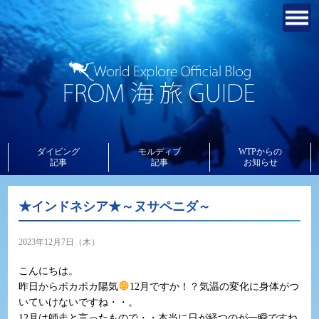
ダイビング
モルディブ
WTPからの
記事
記事
お知らせ
★インドネシア★～ヌサペニダ～
2023年12月7日（木）
こんにちは。
昨日からポカポカ陽気
12月ですか！？気温の変化に身体がつ
いていけないですね・・。
12月は師走と言ったもので・・本当に日が経つのが一瞬ですね