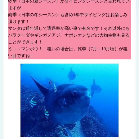
乾季（日本の夏シーズン）がダイビングシーズンと言われてい
ますが、
雨季（日本の冬シーズン）も含め1年中ダイビングはお楽しみ
頂けます！
マンタは通年通して遭遇率が高い事で有名です！それ以外にも
バラクーダやギンガメアジ、ナポレオンなどの大物生物も見る
ことができます！
う～～マンボウ！！狙いの場合は、乾季（7月～10月頃）が狙
い目ですね！