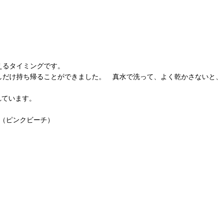
えるタイミングです。
しだけ持ち帰ることができました。 真水で洗って、よく乾かさないと
れています。
H （ピンクビーチ）