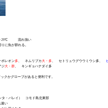
29℃ 流れ強い
周りに魚が群れる。
ナポレオン
多
、 ネムリブカ
大・多
、 セトリュウグウウミウシ多、
アジ
大・群
、 キンギョハナダイ多
フックかグローブがあると便利です。
 （マンタ・バレイ） コモド島北東部
れ速い