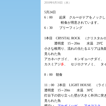
2010年6月16日（水）
5月24日
6：00 起床 クルーがドアをノックし
軽食が用意されています。
6：30 ブリーフィング
1本目 CRYSTAL ROCK （クリス
透明度 15～20m 水温 29℃
小さな根周り、流れの当たるエリアは魚
見られた魚
アカネハナゴイ、 キンギョハナダイ、
カスミアジ
多
、 セジロクマノミ、 タ
8：00 朝食
11：00 2本目 LIGHT HOUSE 
透明度 15～20m 水温 30℃
灯台下の切り立った壁が大きく外洋に突
見られた魚
壁沿い
アケボノハゼ
、
アオマスク
、