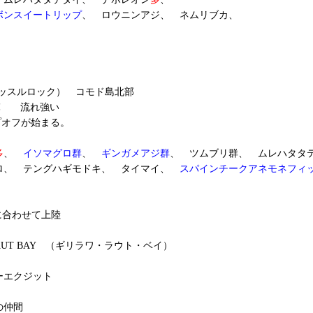
ボンスイートリップ
、 ロウニンアジ、 ネムリブカ、
（キャッスルロック） コモド島北部
℃ 流れ強い
プオフが始まる。
多
、
イソマグロ群
、
ギンガメアジ群
、 ツムブリ群、 ムレハタタ
ロ、 テングハギモドキ、 タイマイ、
スパインチークアネモネフィ
トに合わせて上陸
 LAUT BAY （ギリラワ・ラウト・ベイ）
ーエクジット
の仲間