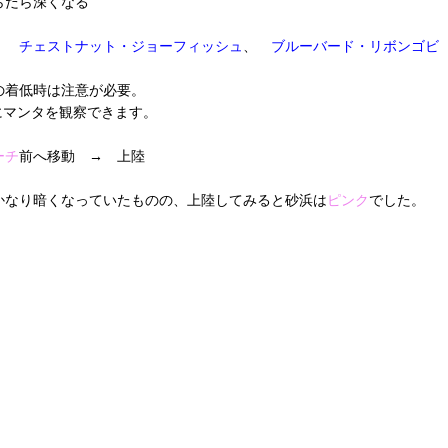
らだら深くなる
、
チェストナット・ジョーフィッシュ
、
ブルーバード・リボンゴビ
の着低時は注意が必要。
にマンタを観察できます。
ーチ
前へ移動 → 上陸
かなり暗くなっていたものの、上陸してみると砂浜は
ピンク
でした。