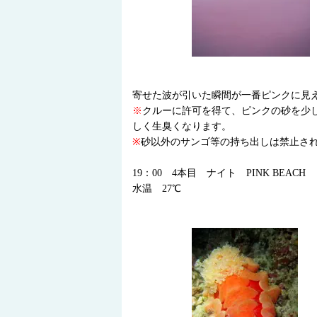
寄せた波が引いた瞬間が一番ピンクに見
※
クルーに許可を得て、ピンクの砂を少
しく生臭くなります。
※
砂以外のサンゴ等の持ち出しは禁止さ
19：00 4本目 ナイト PINK BEAC
水温 27℃