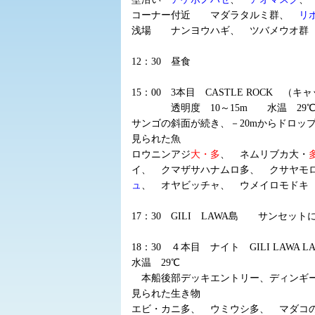
コーナー付近 マダラタルミ群、
リ
浅場 ナンヨウハギ、 ツバメウオ群
12：30 昼食
15：00 3本目 CASTLE ROCK 
透明度 10～15m 水温 29
サンゴの斜面が続き、－20mからドロッ
見られた魚
ロウニンアジ
大・多
、 ネムリブカ大・
イ、 クマザサハナムロ多、 クサヤモ
ュ
、 オヤビッチャ、 ウメイロモドキ
17：30 GILI LAWA島 サンセッ
18：30 ４本目 ナイト GILI LAWA
水温 29℃
本船後部デッキエントリー、ディンギ
見られた生き物
エビ・カニ多、 ウミウシ多、 マダコ