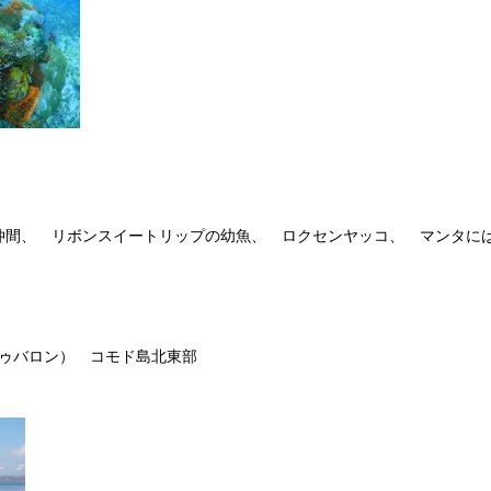
仲間、 リボンスイートリップの幼魚、 ロクセンヤッコ、 マンタに
（バトゥバロン） コモド島北東部