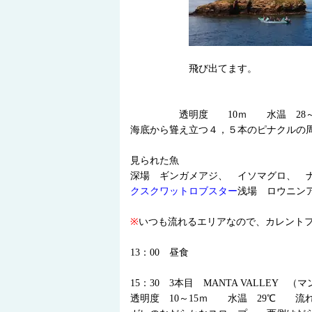
飛び出てます。
透明度 10ｍ 水温 28～
海底から聳え立つ４，５本のピナクルの
見られた魚
深場 ギンガメアジ、 イソマグロ、 
クスクワットロブスター
浅場 ロウニン
※
いつも流れるエリアなので、カレント
13：00 昼食
15：30 3本目 MANTA VALLEY
透明度 10～15ｍ 水温 29℃ 流