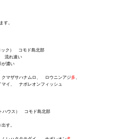
ます。
タルロック） コモド島北部
 流れ速い
影が濃い
 クマザサハナムロ、 ロウニンアジ
多
、
イマイ、 ナポレオンフィッシュ
（ライトハウス） コモド島北部
き出す。
 ムレハタタテダイ、 ナポレオン
多
、