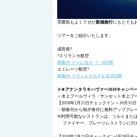
雰囲気もよくてぜひ
新婚旅行
にもとてもお
ツアーをご紹介いたします。
成田発?
?スリランカ航空
朝食付 マーレ泊 6・7・8日間
エミレーツ航空?
朝食付 リヴィエラホテル泊 8日間
☆★アナンタラキハヴァー2018キャンペ
＜水上プールヴィラ・サンセット水上プ
【2018年2月21日チェックイン～10月3
・朝食付から朝夕食付に無料アップグレ
※利用可能なレストランは、ソルトまた
ファイヤー、プレーツレストランに行か
【2018年2月21日チェックイン4月28