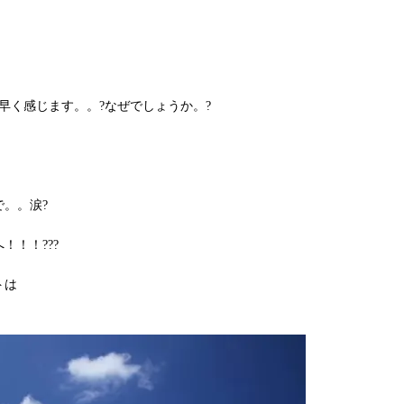
早く感じます。。?なぜでしょうか。?
。。涙?
！！???
トは