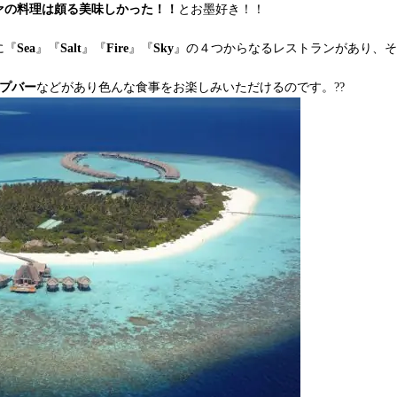
ァの料理は頗る美味しかった！！
とお墨好き！！
に『
Sea
』『
Salt
』『
Fire
』『
Sky
』の４つからなるレストランがあり、そ
プバー
などがあり色んな食事をお楽しみいただけるのです。??