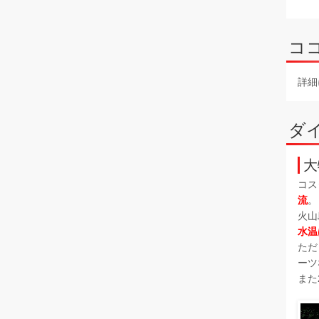
コ
詳細
ダ
大
コス
流
。
火山
水温
ただ
ーツ
また