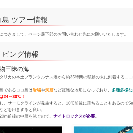
コ島 ツアー情報
につきまして、ページ最下部のお問い合わせ先にお願いいたします。
イビング情報
物三昧の海
タリカの本土プランタルナス港から約35時間の移動の末に到着するコ
島であるココ島は
岩場
や
洞窟
など複雑な地形になっており、
多種多様な
は24～30℃！
し、サーモクラインが発生すると、10℃前後に落ちることもあるので5
などを用意すると良い。
20m前後の中層を泳ぐので、
ナイトロックスが必要
。