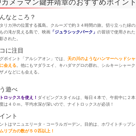
中カメラマン鍵井靖章のおすすめポイン
んなところ？
タリカ沖の位置する孤島。クルーズで約３４時間の旅。切り立った緑の
もの滝が見える島で、映画
「ジュラシックパーク」
の冒頭で使用された
影された。
コに注目
グポイント「アルシアオン」では、
天の川のようなハンマーヘッドシャ
に会える
。他にもマダラエイ、キハダマグロの群れ、シルキーシャーク
ザメなどにも会える。
う遊べ
トロックスを使え！
ダイビングスタイルは、毎日４本で、午前中に２本
度は４０ｍ。平均水深が深いので、ナイトロックスが必須！
イント
ントはマニュエリータ・コーラルガーデン。目的は、ホワイトチップシ
ムリブカの数が５０匹以上！