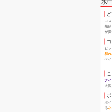
水
ど
コス
幾筋
が撮
コ
ビッ
群れ
ベイ
こ
ナイ
大深
ポ
ポイ
る
ネ