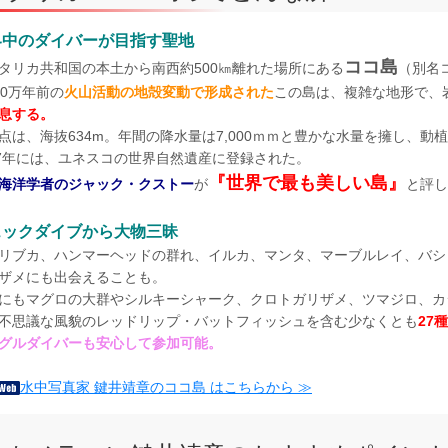
界中のダイバーが目指す聖地
ココ島
タリカ共和国の本土から南西約500㎞離れた場所にある
（別名
50万年前の
火山活動の地殻変動で形成された
この島は、複雑な地形で、
息する。
点は、海抜634m。年間の降水量は7,000ｍｍと豊かな水量を擁し、
97年には、ユネスコの世界自然遺産に登録された。
『世界で最も美しい島』
海洋学者のジャック・クストー
が
と評し
ェックダイブから大物三昧
リブカ、ハンマーヘッドの群れ、イルカ、マンタ、マーブルレイ、バシ
ザメにも出会えることも。
にもマグロの大群やシルキーシャーク、クロトガリザメ、ツマジロ、カ
不思議な風貌のレッドリップ・バットフィッシュを含む少なくとも
27
グルダイバーも安心して参加可能。
水中写真家 鍵井靖章のココ島 はこちらから ≫