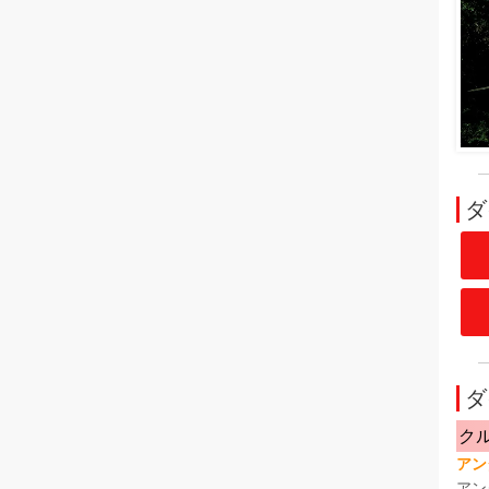
ダ
ダ
ク
アン
アン