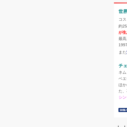
世
コス
約2
が生
最高
19
また
チ
ネム
ベエ
ほか
た、
シン