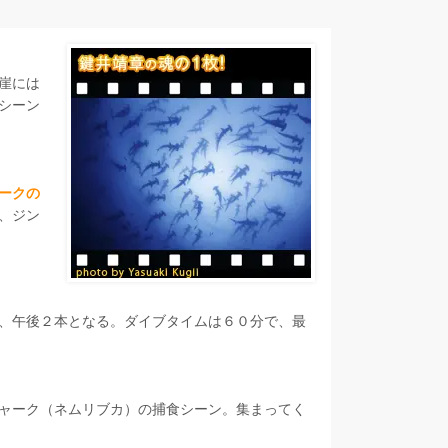
ト
崖には
シーン
ークの
、ジン
、午後２本となる。ダイブタイムは６０分で、最
ャーク（ネムリブカ）の捕食シーン。集まってく