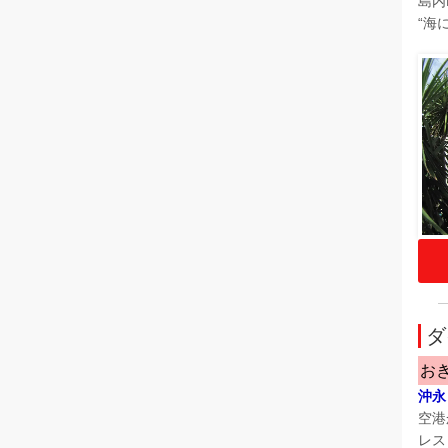
島内
“海
ダ
お
沖永
空港
レス