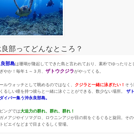
永良部ってどんなところ？
永良部島
は珊瑚が隆起してできた島と言われており、素朴でゆったりと
ザトウクジラ
ぎやか！毎年１～３月、
がやってくる。
ールウォッチとして眺めるのではなく、
クジラと一緒に泳ぎたい！
そう
くるしい瞳を持つ彼らと一緒に泳ぐことができる、数少ない場所。
ザ
ダイバー集う沖永良部島。
ビングでは
大迫力の群れ、群れ、群れ！
ガメアジやイソマグロ、ロウニンアジが目の前をぐるぐると旋回。その
トビエイなどまで目まぐるしく登場。