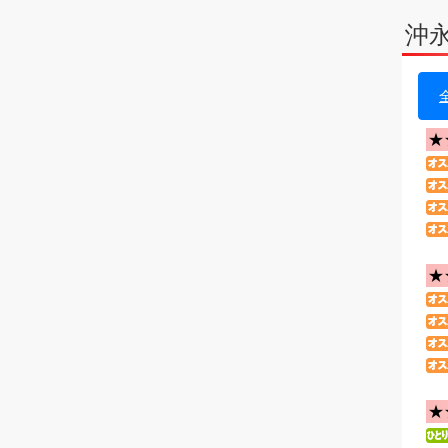
沖
★
★
★