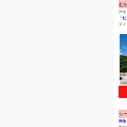
む
​沖
「む
ダイ
シ
沖永