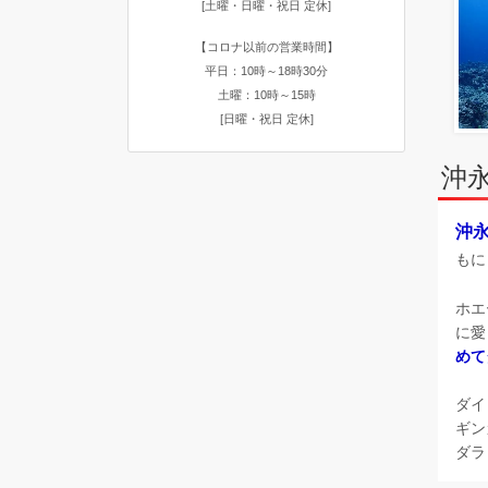
[土曜・日曜・祝日 定休]
【コロナ以前の営業時間】
平日：10時～18時30分
土曜：10時～15時
[日曜・祝日 定休]
沖
沖
もに
ホエ
に愛
めて
ダイ
ギン
ダラ