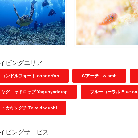
イビングエリア
コンドルフォート condorfort
Wアーチ w arch
ヤグニャドロップ Yagunyadorop
ブルーコーラル Blue cor
トカキングチ Tokakinguchi
イビングサービス