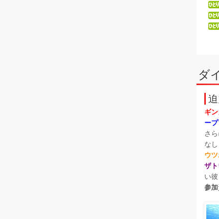
ダ
迫
ギン
ープ
さら
なし
ウツ
ザト
い彼
参加