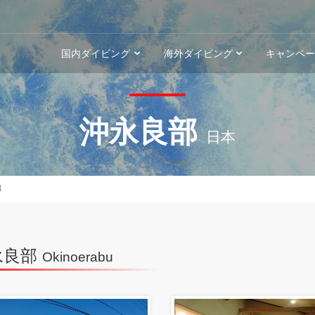
国内ダイビング
海外ダイビング
キャンペ
沖永良部
日本
部
永良部
Okinoerabu