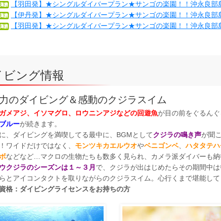
【羽田発】★シングルダイバープラン★サンゴの楽園！！沖永良部島へ ４日
【伊丹発】★シングルダイバープラン★サンゴの楽園！！沖永良部島へ ５日
【羽田発】★シングルダイバープラン★サンゴの楽園！！沖永良部島へ ５日
イビング情報
力のダイビング＆感動のクジラスイム
ガメアジ、イソマグロ、ロウニンアジなどの回遊魚
が目の前をぐるんぐ
ブルー
が続きます。
に、ダイビングを満喫してる最中に、BGMとして
クジラの鳴き声
が聞
！ワイドだけではなく、
モンツキカエルウオ
や
ベニゴンベ
、
ハタタテハ
ボ
などなど…マクロの生物たちも数多く見られ、カメラ派ダイバーも納
ウクジラのシーズンは１～３月
で、クジラが出はじめたらその期間中は
らとアイコンタクトを取りながらのクジラスイム。心行くまで堪能して
資格：ダイビングライセンスをお持ちの方