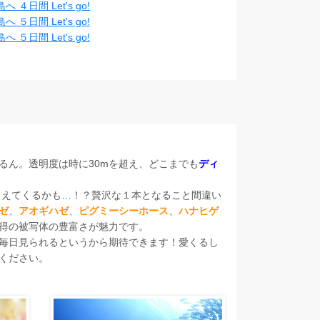
間 Let's go!
間 Let's go!
間 Let's go!
るん。透明度は時に30mを超え、どこまでも
ディ
こえてくるかも…！？贅沢な１本となること間違い
ゼ
、
アオギハゼ
、
ピグミーシーホース
、
ハナヒゲ
得の被写体の豊富さが魅力です。
毎日見られるというから期待できます！愛くるし
ください。