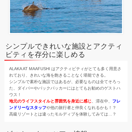
シンプルできれいな施設とアクティ
ビティを存分に楽しめる
ALAKA AT MAAFUSHI はアクティビティがとても多く用意さ
れており、きれいな海を飽きることなく堪能できる。
シンプルで素朴な施設ではあるが、必要なものは全てそろっ
た、ダイバーやバックパッカーにはとてもお勧めのゲストハ
ウス！
地元のライフスタイルと雰囲気を身近に感じ
、滞在中、
フレ
ンドリーなスタッフ
や他の旅行者と仲良くなれるかも！？
高級リゾートとは違ったモルディブを体験してみては…？