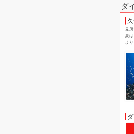
ダ
久
見所
夏は
より
ダ