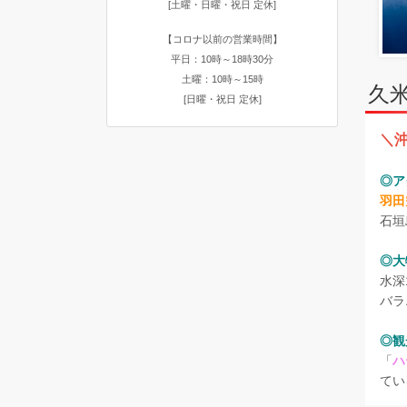
[土曜・日曜・祝日 定休]
【コロナ以前の営業時間】
平日：10時～18時30分
土曜：10時～15時
久
[日曜・祝日 定休]
＼
◎ア
羽田
石垣
◎大
水深
バラ
◎観
「
ハ
てい