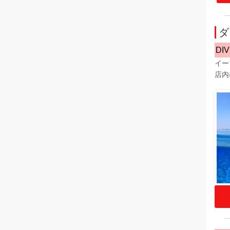
ダ
DIV
イー
店内