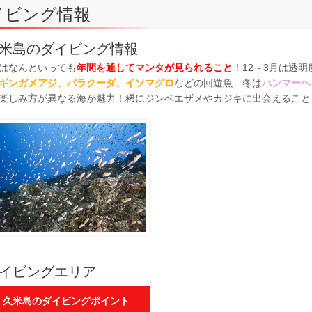
イビング情報
米島のダイビング情報
はなんといっても
年間を通してマンタが見られること
！12～3月は透
ギンガメアジ、バラクーダ、イソマグロ
などの回遊魚、冬は
ハンマーヘ
楽しみ方が異なる海が魅力！稀にジンベエザメやカジキに出会えること
イビングエリア
久米島のダイビングポイント