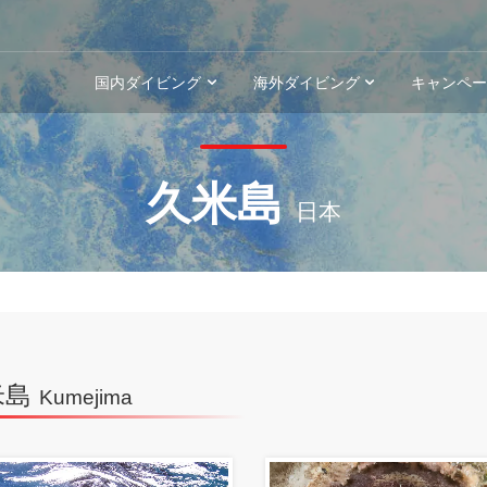
国内ダイビング
海外ダイビング
キャンペ
久米島
日本
米島
Kumejima