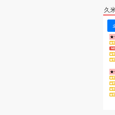
久
★
★