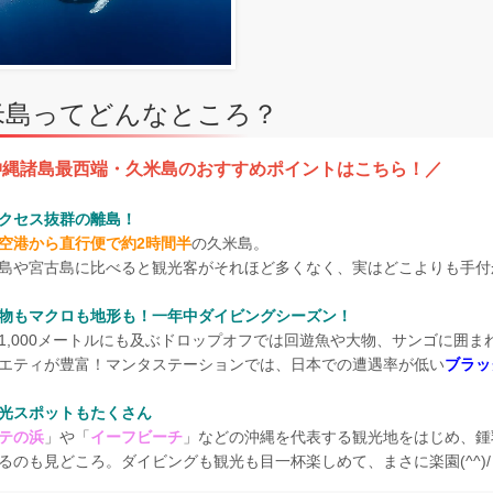
米島ってどんなところ？
沖縄諸島最西端・久米島のおすすめポイントはこちら！／
クセス抜群の離島！
空港から直行便で約2時間半
の久米島。
島や宮古島に比べると観光客がそれほど多くなく、実はどこよりも手付
物もマクロも地形も！一年中ダイビングシーズン！
1,000メートルにも及ぶドロップオフでは回遊魚や大物、サンゴに囲
エティが豊富！マンタステーションでは、日本での遭遇率が低い
ブラッ
光スポットもたくさん
テの浜
」や「
イーフビーチ
」などの沖縄を代表する観光地をはじめ、鍾
るのも見どころ。ダイビングも観光も目一杯楽しめて、まさに楽園(^^)/