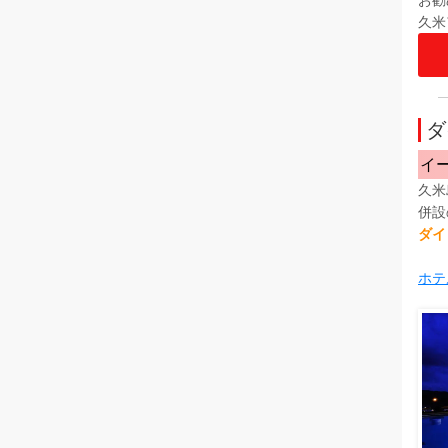
久米
ダ
イ
久米
併設
ダイ
ホテ