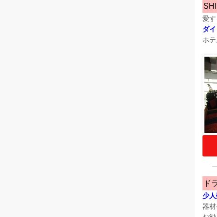
SH
愛す
ダイ
ホテ
ド
少人
器材
お勧