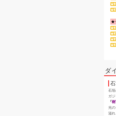
★
ダ
石
石垣
ガジ
『
樹
光の
溢れ