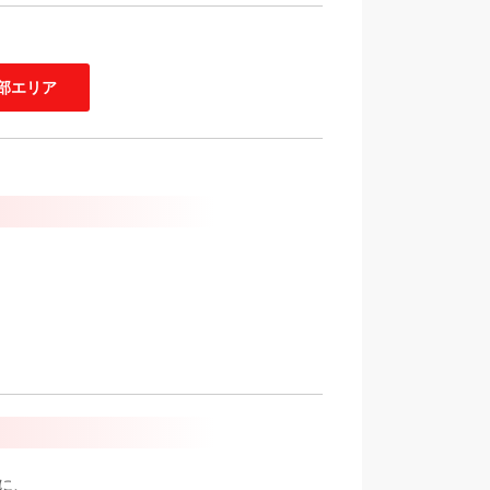
部エリア
に、