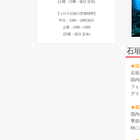
[土曜・日曜・祝日 定休]
【コロナ以前の営業時間】
平日：10時～18時30分
土曜：10時～15時
[日曜・祝日 定休]
石
★日
石垣
国内
フェ
デイ
★石
国内
季節
時に