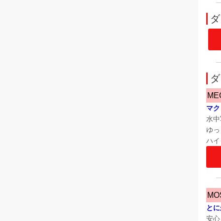
ダ
ダ
ME
マク
水中
ゆっ
ハイ
MO
とに
安心