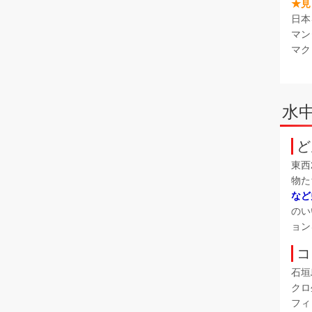
★見
日本
マン
マク
水
ど
東西
物た
など
のい
ョン
コ
石垣
クロ
フィ