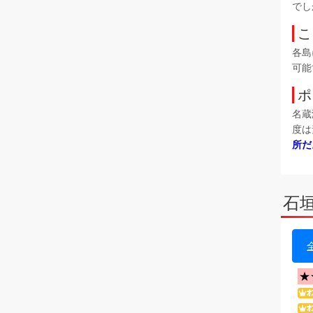
でし
こ
各島
可能
ポ
名蔵
度は
所だ
石
★