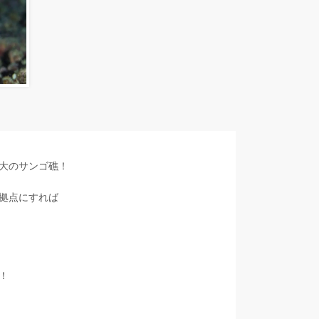
大のサンゴ礁！
拠点にすれば
！