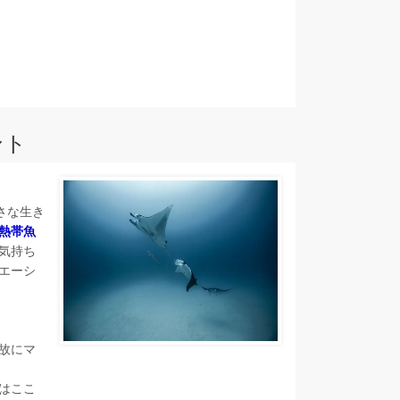
ント
さな生き
熱帯魚
気持ち
エーシ
故にマ
はここ