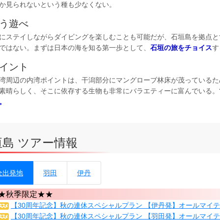
か見られないという種も少なくない。
う遊べ
にステイしながらダイビングを楽しむことも可能だが、石垣島を拠点と
ではない。まずは日本の海を知る第一歩として、
石垣の旅をチョイス
す
イント
湾周辺の内湾ポイントは、干潟部分にマングローブ林床が茂っているた
素晴らしく、そこに依存する生物も非常にバラエティーに富んでいる。
。
垣島 ツアー情報
全出発地
羽田
伊丹
★秋季限定★★
【30周年記念】秋の連休スペシャルプラン 【伊丹発】オールマイティな
【30周年記念】秋の連休スペシャルプラン 【羽田発】オールマイティな