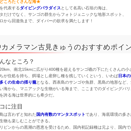
どころたくさんな海★
を代表する
ダイビングパラダイス
として名高い石垣の海は、
タだけでなく、サンゴの群生からフォトジェニックな地形スポット、
ロから回遊魚まで、ダイバーの欲求を満たします！
中カメラマン古見きゅうのおすすめポイ
んなところ？
20km、南北15kmに広がり400種を超えるサンゴ礁の下にたくさんの小
ちが住処を持ち、餌場とし産卵し種を残していくという、いわば
日本の
多くの生命の揺り籠
となる。西表島のサンゴや魚群、黒島の地形など、
い海から、マニアックな生物がいる海まで、ここまでのダイビングバリ
を誇る海は世界的にも希少だ。
コに注目
島は言わずと知れた
国内有数のマンタスポット
であり、海底環境の多さ
生物も楽しむことができる。
リピンからの黒潮の恩恵を受けるため、国内初記録種は元より、国内で