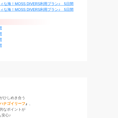
海！MOSS DIVERS利用プラン♪ 5日間
海！MOSS DIVERS利用プラン♪ 5日間
間
間
間
間
がひしめき合う
ハナゴイリーフ
』
、
的なポイントが
も安心♪