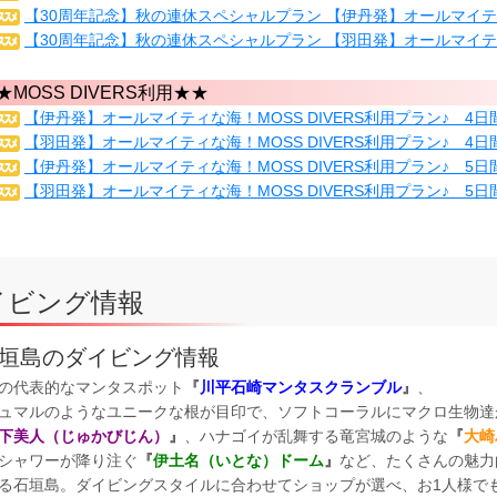
【30周年記念】秋の連休スペシャルプラン 【伊丹発】オールマイティな
【30周年記念】秋の連休スペシャルプラン 【羽田発】オールマイティな
★MOSS DIVERS利用★★
【伊丹発】オールマイティな海！MOSS DIVERS利用プラン♪ 4日
【羽田発】オールマイティな海！MOSS DIVERS利用プラン♪ 4日
【伊丹発】オールマイティな海！MOSS DIVERS利用プラン♪ 5日
【羽田発】オールマイティな海！MOSS DIVERS利用プラン♪ 5日
イビング情報
垣島のダイビング情報
の代表的なマンタスポット
『
川平石崎マンタスクランブル
』
、
ュマルのようなユニークな根が目印で、ソフトコーラルにマクロ生物達
下美人（じゅかびじん）
』
、ハナゴイが乱舞する竜宮城のような
『
大崎
シャワーが降り注ぐ
『
伊土名（いとな）ドーム
』
など、たくさんの魅力
る石垣島。ダイビングスタイルに合わせてショップが選べ、お1人様で