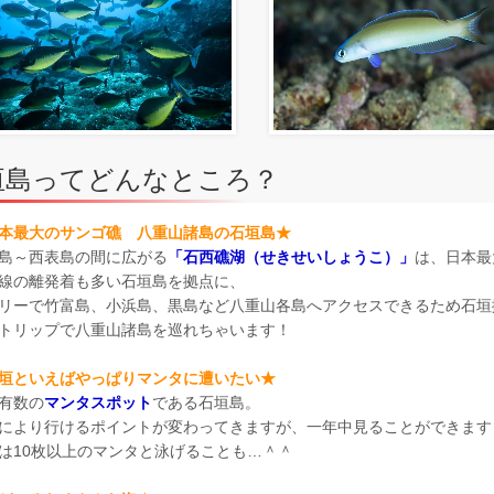
垣島ってどんなところ？
本最大のサンゴ礁 八重山諸島の石垣島★
島～西表島の間に広がる
「石西礁湖（せきせいしょうこ）」
は、日本最
線の離発着も多い石垣島を拠点に、
リーで竹富島、小浜島、黒島など八重山各島へアクセスできるため石垣
トリップで八重山諸島を巡れちゃいます！
垣といえばやっぱりマンタに遭いたい★
有数の
マンタスポット
である石垣島。
により行けるポイントが変わってきますが、一年中見ることができます
は10枚以上のマンタと泳げることも…＾＾