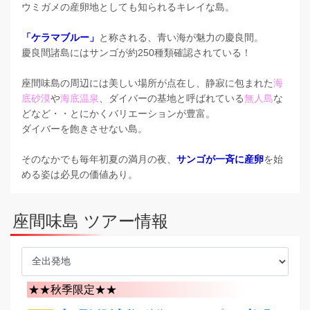
ウミガメの産卵地としても知られるキレイな島。
「ケラマブルー」
と称される、青い海が魅力の慶良間。
慶良間諸島にはサンゴが約250種類確認されている！
座間味島の周辺には美しい場所が点在し、静寂に包まれた
海
底砂漠
や
海底温泉
、ダイバーの基地と呼ばれている
無人島
な
どなど・・とにかくバリエーションが豊富。
ダイバーを飽きさせない島。
そのなかでも毎年初夏の満月の夜、
サンゴが一斉に産卵
を始
める姿は必見の価値あり。
座間味島 ツアー情報
★★秋季限定★★