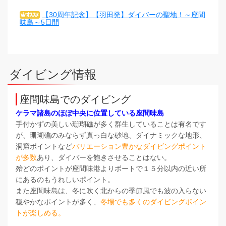
【30周年記念】【羽田発】ダイバーの聖地！～座間
味島～5日間
ダイビング情報
座間味島でのダイビング
ケラマ諸島のほぼ中央に位置している座間味島
手付かずの美しい珊瑚礁が多く群生していることは有名です
が、珊瑚礁のみならず真っ白な砂地、ダイナミックな地形、
洞窟ポイントなど
バリエーション豊かなダイビングポイント
が多数
あり、ダイバーを飽きさせることはない。
殆どのポイントが座間味港よりボートで１５分以内の近い所
にあるのもうれしいポイント。
また座間味島は、冬に吹く北からの季節風でも波の入らない
穏やかなポイントが多く、
冬場でも多くのダイビングポイン
トが楽しめる。