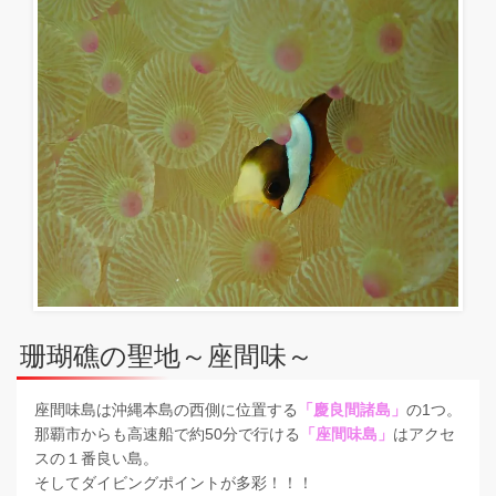
珊瑚礁の聖地～座間味～
座間味島は沖縄本島の西側に位置する
「慶良間諸島」
の1つ。
那覇市からも高速船で約50分で行ける
「座間味島」
はアクセ
スの１番良い島。
そしてダイビングポイントが多彩！！！