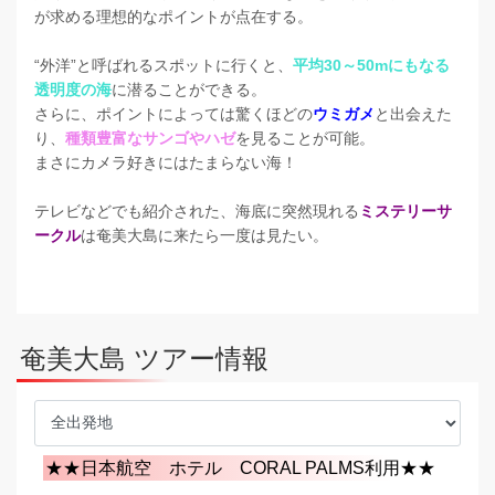
が求める理想的なポイントが点在する。
“外洋”と呼ばれるスポットに行くと、
平均30～50mにもなる
透明度の海
に潜ることができる。
さらに、ポイントによっては驚くほどの
ウミガメ
と出会えた
り、
種類豊富なサンゴやハゼ
を見ることが可能。
まさにカメラ好きにはたまらない海！
テレビなどでも紹介された、海底に突然現れる
ミステリーサ
ークル
は奄美大島に来たら一度は見たい。
奄美大島 ツアー情報
★★日本航空 ホテル CORAL PALMS利用★★