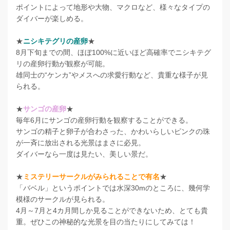
ポイントによって地形や大物、マクロなど、様々なタイプの
ダイバーが楽しめる。
★
ニシキテグリの産卵
★
8月下旬までの間、ほぼ100%に近いほど高確率でニシキテグ
リの産卵行動が観察が可能。
雄同士の“ケンカ”やメスへの求愛行動など、貴重な様子が見
られる。
★
サンゴの産卵
★
毎年6月にサンゴの産卵行動を観察することができる。
サンゴの精子と卵子が合わさった、かわいらしいピンクの珠
が一斉に放出される光景はまさに必見。
ダイバーなら一度は見たい、美しい景だ。
★
ミステリーサークルがみられることで有名
★
「バベル」というポイントでは水深30mのところに、幾何学
模様のサークルが見られる。
4月～7月と4カ月間しか見ることができないため、とても貴
重。ぜひこの神秘的な光景を目の当たりにしてみては！