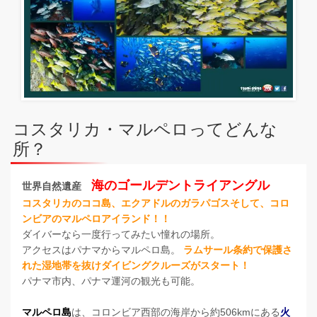
コスタリカ・マルペロってどんな
所？
海のゴールデントライアングル
世界自然遺産
コスタリカのココ島、エクアドルのガラパゴスそして、コロ
ンビアのマルペロアイランド！！
ダイバーなら一度行ってみたい憧れの場所。
アクセスはパナマからマルペロ島。
ラムサール条約で保護さ
れた湿地帯を抜けダイビングクルーズがスタート！
パナマ市内、パナマ運河の観光も可能。
マルペロ島
は、コロンビア西部の海岸から約506kmにある
火