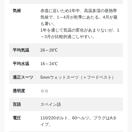
気候
赤道に近いため1年中、高温多湿の亜熱帯
気候で、1～4月が乾季にあたる。4月が最
も暑い。
1年を通じて気温の変化があまりないが、1
～3月が比較的過ごしやすい。
平均気温
26～28℃
平均水温
16～24℃
適正スーツ
5mmウェットスーツ（＋フードベスト）
透明度
☆☆
言語
スペイン語
電圧
110/220ボルト、60ヘルツ。プラグはAタ
イプ。