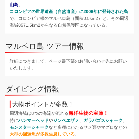
山島
。
コロンビアの世界遺産（自然遺産）に2006年に登録された島
で、コロンビア領のマルペロ島（面積3.5km2）と、その周辺
海域8571.5km2からなる自然保護区になっている。
マルペロ島 ツアー情報
詳細につきまして、ページ最下部のお問い合わせ先にお願い
いたします。
ダイビング情報
大物ポイントが多数！
海洋生物の宝庫！
周辺海域は8つの海流が流れる
特に
ハンマーヘッド
や
ジンベエザメ
、
ガラパゴスシャーク
、
モンスターシャーク
など多種にわたるサメ類やマグロなどの
大型の回遊魚が多数生息している
。