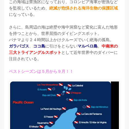
この海域は禁漁区になっており、コロンビア海軍が密漁など
を監視しているため、
絶滅が危惧される海洋生物の保護区域
になっている。
さらに、島周辺の海は絶壁や海中洞窟など変化に富んだ地形
を持つことから、世界屈指のダイビングスポット。
パナマより２４時間以上かけクルーズでいく絶海の孤島。
ガラパゴス
、
ココ島
に引けをとらない
マルペロ島
。
中南米の
三大トライアングルスポット
として近年世界中のダイバーに
注目されている。
ベストシーズンは５月から９月！！