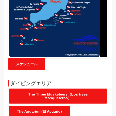
スケジュール
ダイビングエリア
The Three Musketeers（Los trees
Mosqueteros）
The Aquarium(El Acuario)