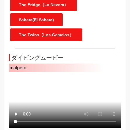
The Fridge（La Nevera）
Sahara(El Sahara)
The Twins（Los Gemelos）
ダイビングムービー
malpero