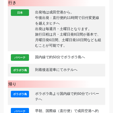
行き
出発地は成田空港から。
日本
午後出発：直行便約11時間で日付変更線
を越えタヒチへ
出発は毎週月・土曜日となります。
旅行日程は月・土曜日発8日間が基本で、
月曜日発6日間、土曜日発10日間なども組
むことが可能です。
国内線で約50分でボラボラ島へ
パペーテ
到着後送迎車にてホテルへ
ボラボラ島
帰り
ボラボラ島より国内線で約50分でパペー
ボラボラ島
テへ
早朝、国際線（直行便）で成田空港へ約
パペーテ