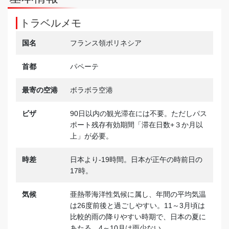
トラベルメモ
国名
フランス領ポリネシア
首都
パペーテ
最寄の空港
ボラボラ空港
ビザ
90日以内の観光滞在には不要。ただしパス
ポート残存有効期間「滞在日数+３か月以
上」が必要。
時差
日本より-19時間。日本が正午の時前日の
17時。
気候
亜熱帯海洋性気候に属し、年間の平均気温
は26度前後と過ごしやすい。11～3月頃は
比較的雨の降りやすい時期で、日本の夏に
あたる。4～10月は雨少ない。