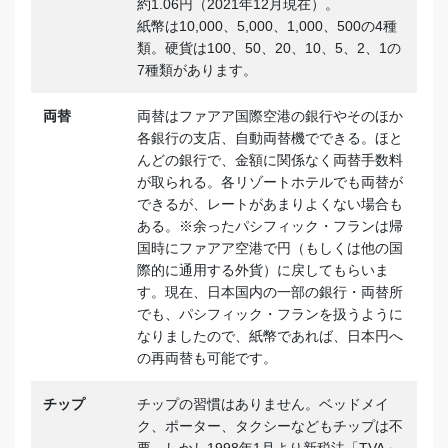
約1.06円（2021年12月現在）。
紙幣は10,000、5,000、1,000、500の4種
類。硬貨は100、50、20、10、5、2、1の
7種類があります。
両替
両替はファアア国際空港の銀行やそのほか
各銀行の支店、自動両替機でできる。ほと
んどの銀行で、金額に関係なく両替手数料
が取られる。各リゾートホテルでも両替が
できるが、レートがあまりよくない場合も
ある。※余ったパシフィック・フランは帰
国時にファアア空港で円（もしくは他の国
際的に通用する外貨）に戻してもらいま
す。現在、日本国内の一部の銀行・両替所
でも、パシフィック・フランを扱うように
なりましたので、紙幣であれば、日本円へ
の再両替も可能です。
チップ
チップの習慣はありません。ベッドメイ
ク、ポーター、タクシーなどもチップは不