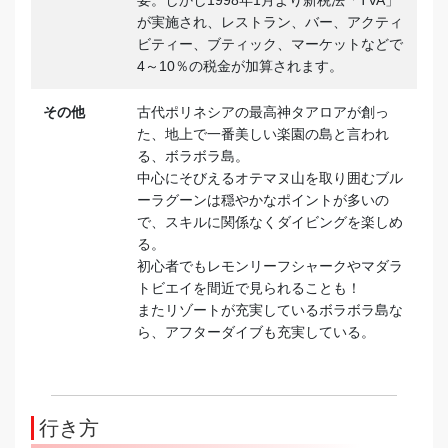
要。しかし1998年1月より新税法「TVA」
が実施され、レストラン、バー、アクティ
ビティー、ブティック、マーケットなどで
4～10％の税金が加算されます。
その他
古代ポリネシアの最高神タアロアが創っ
た、地上で一番美しい楽園の島と言われ
る、ボラボラ島。
中心にそびえるオテマヌ山を取り囲むブル
ーラグーンは穏やかなポイントが多いの
で、スキルに関係なくダイビングを楽しめ
る。
初心者でもレモンリーフシャークやマダラ
トビエイを間近で見られることも！
またリゾートが充実しているボラボラ島な
ら、アフターダイブも充実している。
行き方