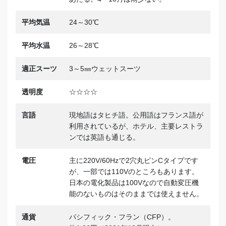
平均気温
24～30℃
平均水温
26～28℃
適正スーツ
3～5㎜ウェットスーツ
透明度
☆☆☆☆
言語
現地語はタヒチ語。公用語はフランス語が
利用されているが、ホテル、主要レストラ
ンでは英語も通じる。
電圧
主に220V/60Hzで2穴丸ピンCタイプです
が、一部では110Vのところもあります。
日本の電化製品は100Vなので自動変圧機
能のないものはそのままでは使えません。
通貨
パシフィック・フラン（CFP）。