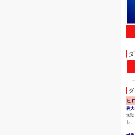
ダ
ダ
ヒ
最大
無駄
も、
ボラ