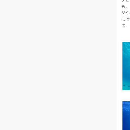
も、
ジや
には
ダ、