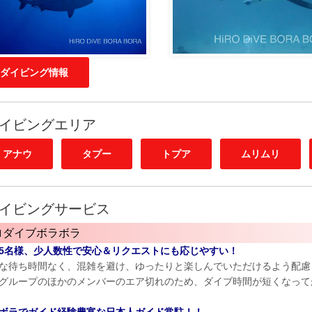
ダイビング情報
イビングエリア
アナウ
タプー
トプア
ムリムリ
イビングサービス
ロダイブボラボラ
5名様、少人数性で安心＆リクエストにも応じやすい！
な待ち時間なく、混雑を避け、ゆったりと楽しんでいただけるよう配慮
グループのほかのメンバーのエア切れのため、ダイブ時間が短くなって
ボラでガイド経験豊富な日本人ガイド常駐！！