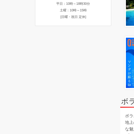
平日：10時～18時30分
土曜：10時～15時
[日曜・祝日 定休]
ボ
ボラ
地上
な魅