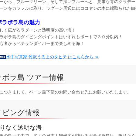
ーから、ブルーグリーン、そして深いブルーへと、見事な青のグラデー
ーンをカラフルに彩り、ラグーン周辺にはココヤシの木に縁取られた白
ボラボラ島の魅力
しく広がるラグーンと透明度の高い海！
ラボラ島のダイビングポイントはいずれもボートで３０分以内！
心者からベテランダイバーまで楽しめる海！
水中写真家 竹沢うるまのタヒチ はこちらから ≫
ラボラ島 ツアー情報
につきまして、ページ最下部のお問い合わせ先にお願いいたします。
イビング情報
りなく透明な海
チの島々の中で、多くの日本人観光客が訪れるボラボラ島は、限りなく