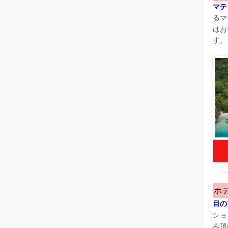
マテ
るマ
はお
す。
ホ
目の
ショ
み頂