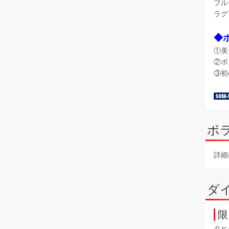
ブル
ラグ
◆
①美
②ボ
③初
ボ
詳細
ダ
限
タヒ