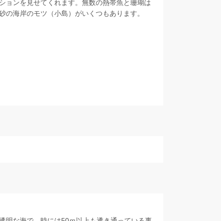
ションを見せてくれます。無数の熱帯魚と珊瑚は
砂の海岸のモツ（小島）がいくつもあります。
透明な海で、時には50ｍ以上も透き通っている事