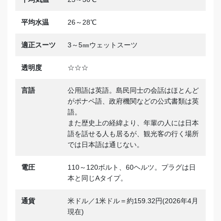
平均水温
26～28℃
適正スーツ
3～5㎜ウェットスーツ
透明度
☆☆☆
言語
公用語は英語。島民同士の会話はほとんど
がポナペ語、政府機関などの公式書類は英
語。
また歴史上の経緯より、年輩の人には日本
語を話せる人も居るが、観光客の行く場所
では日本語は通じない。
電圧
110～120ボルト、60ヘルツ。プラグは日
本と同じAタイプ。
通貨
米ドル／1米ドル＝約159.32円(2026年4月
現在)