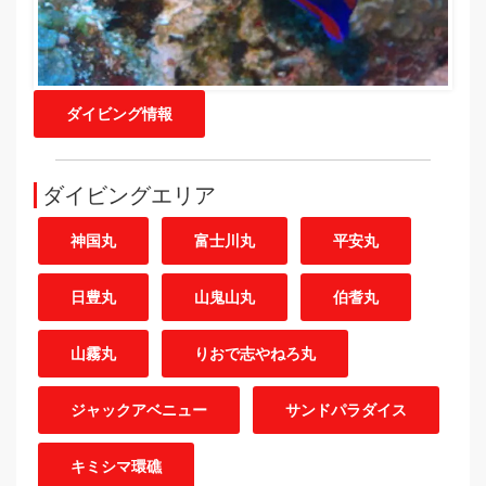
ダイビング情報
ダイビングエリア
神国丸
富士川丸
平安丸
日豊丸
山鬼山丸
伯耆丸
山霧丸
りおで志やねろ丸
ジャックアベニュー
サンドパラダイス
キミシマ環礁