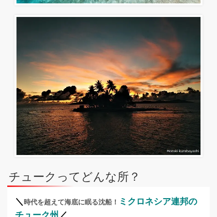
チュークってどんな所？
＼
ミクロネシア連邦の
時代を超えて海底に眠る沈船！
チューク州
／