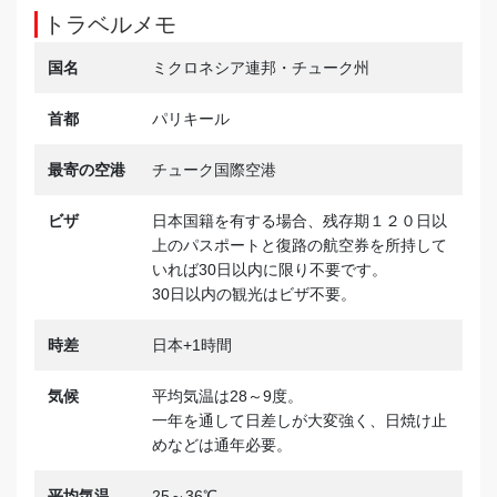
トラベルメモ
国名
ミクロネシア連邦・チューク州
首都
パリキール
最寄の空港
チューク国際空港
ビザ
日本国籍を有する場合、残存期１２０日以
上のパスポートと復路の航空券を所持して
いれば30日以内に限り不要です。
30日以内の観光はビザ不要。
時差
日本+1時間
気候
平均気温は28～9度。
一年を通して日差しが大変強く、日焼け止
めなどは通年必要。
平均気温
25～36℃