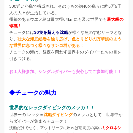
300近い小島で構成され、そのうちの約40の島々に約5万5千
人の人々が生活している。
州都のあるウエノ島は最大径64kmにも及ぶ世界でも
最大級の
環礁！
チュークには
30隻を超える沈船
が様々な魚のすむリーフとな
り、
壮大な海底絵巻を繰り広げ、色とりどりの万華鏡のよう
な世界に息づく様々なサンゴ群がある！
チュークの海は、昼夜を問わず世界中のダイバーたちの目を
引きつける。
お１人様参加、シングルダイバーも安心してご参加可能！！
◆チュークの魅力
世界的なレックダイビングのメッカ！！
世界一の レック＝
沈船ダイビング
のメッカとして、世界中か
らダイバーが集まるチューク！
沈船だけでなく、アウトリーフに出れば透明度の高い
ミクロネシ