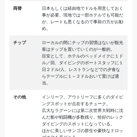
両替
日本もしくは経由地でドルを用意しておく
事が必要。現地では一部ホテルでも可能だ
が、レートも悪くなるので事前の方がお勧
め。
チップ
ローカルの間にチップの習慣はないが観光
客はチップを置いていくのが一般的。
目安として、ホテルのベッドメイクに１ド
ル／回、ダイビングのボートスタッフに１
日２ドル/人、レストランなどでの夕食な
らテーブルに１～２ドルおいて置けば適
当。
その他
インリーフ、アウトリーフに多くのダイビ
ングスポットが点在するチューク。
広大なラグーンには第二次世界大戦時に沈
んだ船や戦闘機が多数残り、恰好のレック
ダイビングのスポットになっている。
ほかに美しいサンゴの群生や豪快なドロッ