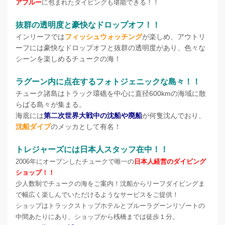
アブルー
に包まれたダイビングも堪能できる！！
抜群の透明度と豪快なドロップオフ！！
インリーフでは
フィッシュウォッチング
が楽しめ、アウトリ
ーフには豪快なドロップオフと抜群の透明度があり、色々な
シーンを楽しめるチュークの海！
ラグーン内に点在するフォトジェニックな島々！！
チューク諸島はトラック環礁を中心に直径600kmの海域に散
らばる島々が集まる。
海底には
第二次世界大戦中の沈船や廃船
が何隻沈んでおり、
沈船ダイブ
のメッカとして有名！
トレジャーズには日本人スタッフ在中！！
2006年にオープンしたチュークで唯一の
日本人経営のダイビング
ショップ！！
少人数制でチュークの海をご案内！沈船からリーフダイビングま
で幅広く楽しんでいただけるようなサービスをご提供！
ショップはトラックストップホテルとブルーラグーンリゾートの
中間あたりにあり、
ショップから桟橋までは徒歩１分。