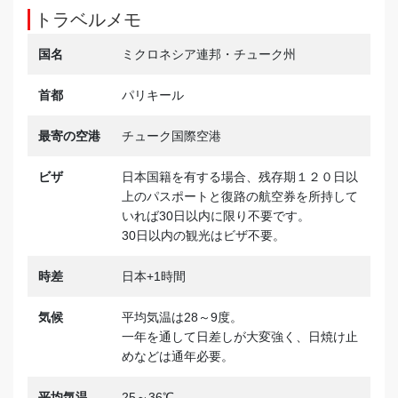
トラベルメモ
国名
ミクロネシア連邦・チューク州
首都
パリキール
最寄の空港
チューク国際空港
ビザ
日本国籍を有する場合、残存期１２０日以
上のパスポートと復路の航空券を所持して
いれば30日以内に限り不要です。
30日以内の観光はビザ不要。
時差
日本+1時間
気候
平均気温は28～9度。
一年を通して日差しが大変強く、日焼け止
めなどは通年必要。
平均気温
25～36℃