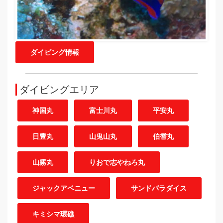
ダイビング情報
ダイビングエリア
神国丸
富士川丸
平安丸
日豊丸
山鬼山丸
伯耆丸
山霧丸
りおで志やねろ丸
ジャックアベニュー
サンドパラダイス
キミシマ環礁