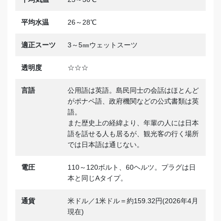
平均水温
26～28℃
適正スーツ
3～5㎜ウェットスーツ
透明度
☆☆☆
言語
公用語は英語。島民同士の会話はほとんど
がポナペ語、政府機関などの公式書類は英
語。
また歴史上の経緯より、年輩の人には日本
語を話せる人も居るが、観光客の行く場所
では日本語は通じない。
電圧
110～120ボルト、60ヘルツ。プラグは日
本と同じAタイプ。
通貨
米ドル／1米ドル＝約159.32円(2026年4月
現在)