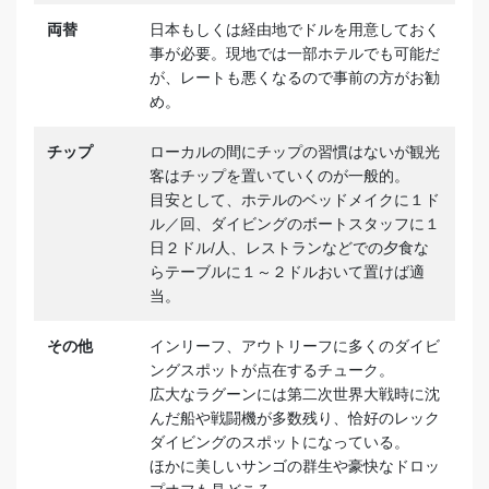
両替
日本もしくは経由地でドルを用意しておく
事が必要。現地では一部ホテルでも可能だ
が、レートも悪くなるので事前の方がお勧
め。
チップ
ローカルの間にチップの習慣はないが観光
客はチップを置いていくのが一般的。
目安として、ホテルのベッドメイクに１ド
ル／回、ダイビングのボートスタッフに１
日２ドル/人、レストランなどでの夕食な
らテーブルに１～２ドルおいて置けば適
当。
その他
インリーフ、アウトリーフに多くのダイビ
ングスポットが点在するチューク。
広大なラグーンには第二次世界大戦時に沈
んだ船や戦闘機が多数残り、恰好のレック
ダイビングのスポットになっている。
ほかに美しいサンゴの群生や豪快なドロッ