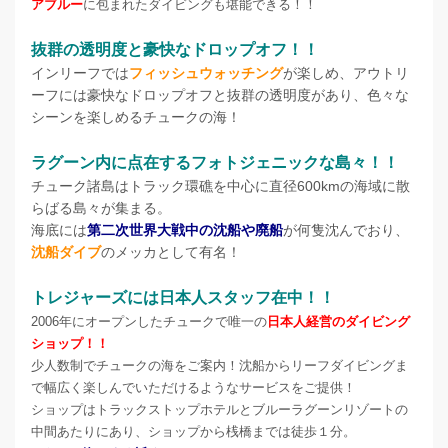
アブルー
に包まれたダイビングも堪能できる！！
抜群の透明度と豪快なドロップオフ！！
インリーフでは
フィッシュウォッチング
が楽しめ、アウトリ
ーフには豪快なドロップオフと抜群の透明度があり、色々な
シーンを楽しめるチュークの海！
ラグーン内に点在するフォトジェニックな島々！！
チューク諸島はトラック環礁を中心に直径600kmの海域に散
らばる島々が集まる。
海底には
第二次世界大戦中の沈船や廃船
が何隻沈んでおり、
沈船ダイブ
のメッカとして有名！
トレジャーズには日本人スタッフ在中！！
2006年にオープンしたチュークで唯一の
日本人経営のダイビング
ショップ！！
少人数制でチュークの海をご案内！沈船からリーフダイビングま
で幅広く楽しんでいただけるようなサービスをご提供！
ショップはトラックストップホテルとブルーラグーンリゾートの
中間あたりにあり、
ショップから桟橋までは徒歩１分。