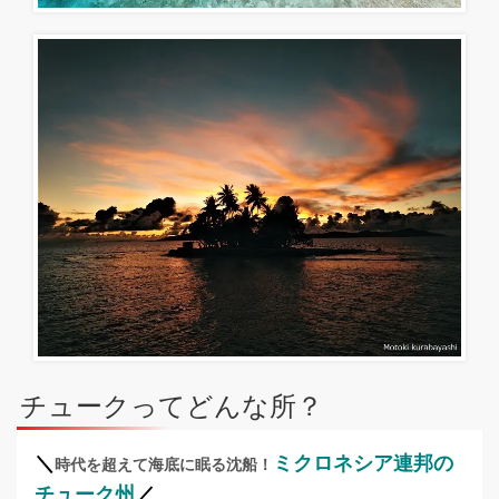
チュークってどんな所？
＼
ミクロネシア連邦の
時代を超えて海底に眠る沈船！
チューク州
／