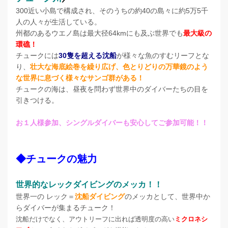
300近い小島で構成され、そのうちの約40の島々に約5万5千
人の人々が生活している。
州都のあるウエノ島は最大径64kmにも及ぶ世界でも
最大級の
環礁！
チュークには
30隻を超える沈船
が様々な魚のすむリーフとな
り、
壮大な海底絵巻を繰り広げ、色とりどりの万華鏡のよう
な世界に息づく様々なサンゴ群がある！
チュークの海は、昼夜を問わず世界中のダイバーたちの目を
引きつける。
お１人様参加、シングルダイバーも安心してご参加可能！！
◆チュークの魅力
世界的なレックダイビングのメッカ！！
世界一の レック＝
沈船ダイビング
のメッカとして、世界中か
らダイバーが集まるチューク！
沈船だけでなく、アウトリーフに出れば透明度の高い
ミクロネシ