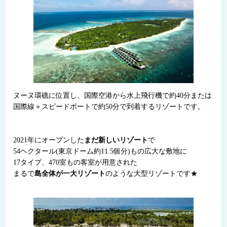
ヌーヌ環礁に位置し、国際空港から水上飛行機で約40分または
国際線＋スピードボートで約50分で到着するリゾートです。
2021年にオープンした
まだ新しいリゾート
で
54ヘクタール(東京ドーム約11.5個分)もの広大な敷地に
17タイプ、470室もの客室が用意された
まるで
島全体が一大リゾート
のような大型リゾートです★