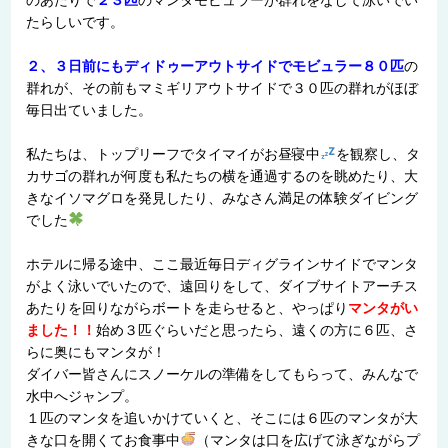
のあたりで
２３匹
のマンタモビュラーが群れをなして泳いでい
たらしいです。
２、３日前にもディドゥーアウトサイドでモビュラー８０匹
の
群れが、その前もマミギリアウトサイドで３０匹の群れがほぼ
毎日出ていました。
私たちは、トップリーフでタイマイがお昼寝中
を観察し、タ
カサゴの群れが何度も私たちの横を通過するのを眺めたり、大
きなイソマグロを発見したり、みなさん満足の体験ダイビング
でした
ホテルに帰る途中、ここ最近毎日ディグラインサイドでマンタ
がよく泳いでいたので、遠回りをして、ダイブサイトアーチス
あたりを回りながらボートを走らせると、やっぱり
マンタがい
ました！！
始め３匹ぐらいだと思ったら、遠くの方に６匹、さ
らに奥にもマンタが！
ダイバー皆さんにスノーケルの準備をしてもらって、みんなで
水中へジャンプ。
１匹のマンタを追いかけていくと、そこには６匹のマンタが大
きな口を開くてお食事中
（マンタは口を広げて泳ぎながらプ