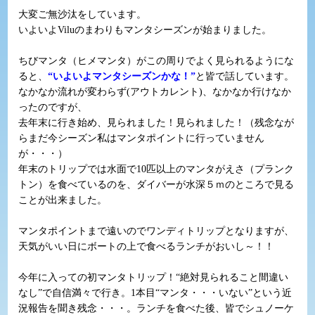
大変ご無沙汰をしています。
いよいよViluのまわりもマンタシーズンが始まりました。
ちびマンタ（ヒメマンタ）がこの周りでよく見られるようにな
ると、
“いよいよマンタシーズンかな！”
と皆で話しています。
なかなか流れが変わらず(アウトカレント)、なかなか行けなか
ったのですが、
去年末に行き始め、見られました！見られました！（残念なが
らまだ今シーズン私はマンタポイントに行っていません
が・・・）
年末のトリップでは水面で10匹以上のマンタがえさ（プランク
トン）を食べているのを、ダイバーが水深５ｍのところで見る
ことが出来ました。
マンタポイントまで遠いのでワンディトリップとなりますが、
天気がいい日にボートの上で食べるランチがおいし～！！
今年に入っての初マンタトリップ！“絶対見られること間違い
なし”で自信満々で行き。1本目“マンタ・・・いない”という近
況報告を聞き残念・・・。ランチを食べた後、皆でシュノーケ