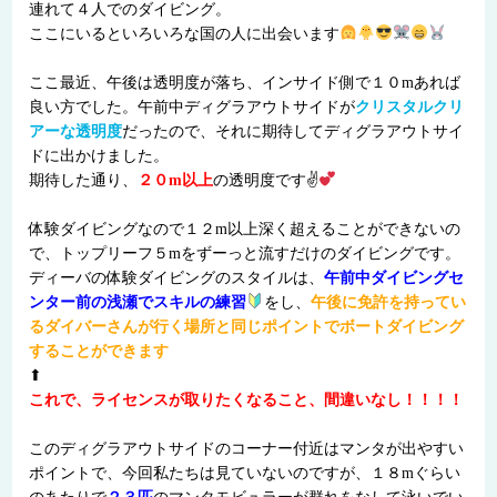
連れて４人でのダイビング。
ここにいるといろいろな国の人に出会います
ここ最近、午後は透明度が落ち、インサイド側で１０mあれば
良い方でした。午前中ディグラアウトサイドが
クリスタルクリ
アーな透明度
だったので、それに期待してディグラアウトサイ
ドに出かけました。
期待した通り、
２０m以上
の透明度です✌
体験ダイビングなので１２m以上深く超えることができないの
で、トップリーフ５mをずーっと流すだけのダイビングです。
ディーバの体験ダイビングのスタイルは、
午前中ダイビングセ
ンター前の浅瀬でスキルの練習
をし、
午後に免許を持ってい
るダイバーさんが行く場所と同じポイントでボートダイビング
することができます
⬆
これで、ライセンスが取りたくなること、間違いなし！！！！
このディグラアウトサイドのコーナー付近はマンタが出やすい
ポイントで、今回私たちは見ていないのですが、１８mぐらい