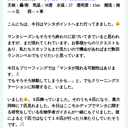
天候：曇/雨 気温：30度 水温：27 透明度：15m 潮流：南
―＞北 西―＞東
こんにちは、今日はマンタポイントへまた行ってきました。
マンタシーズンもそろそろ終わりに近づいてきていると思われ
ますが、まだ現れてくれています。お客様からのリクエストも
あり、私たちスタッフもまだ見たいので機会があればまだ数回
ランカンベルでもぐりたいと思っています。
今日もブリーフィングでは「マンタが現れる可能性はありま
す。
でもそろそろ移動してしまうかも…」と。でもクリーニングス
テーションに到着すると、いました。
いました
。３匹舞っていました。そのうち４匹になり、最大
同時に７匹見れました。今日はここモルディブでマンタに関す
る研究をしている生物学者ガイさんが一緒にもぐりました。彼
によると７匹ではなくて１６匹が行ったり来たりしていたそう
です。