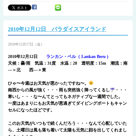
2010年12月12日 パラダイスアイランド
2010年12月17日（金）
2010年12月12日
ランカン・ベル（ Lankan Beru )
天候：曇/雨 気温：31度 水温：28 透明度：15m 潮流：南
―＞北 西―＞東
ひゃ〜今週はお天気が悪かったですね〜。
南西からの風が強く・・・雨も突然強く降ってくるし
・・・
寒いし・・・な〜んてとってもネガティブな一週間でした。
一度はあまりにもお天気が悪過ぎてダイビングボートもキャン
セルになったほどです。
このお天気がいつもで続くんだろう・・・なんて心配していた
ら、土曜日は風も落ち着いて太陽も元気に顔を出してくれまし