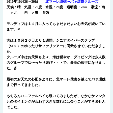
2010年10月26～30日
北マーレ環礁〜バァ環礁クルーズ
天候：晴 気温：29度 水温：28度 透明度：20m 潮流：南
―＞北 西―＞東 ５強
モルディブは１１月に入ってもまだまだよいお天気が続いてい
ます。☀
実は１０月２６日より１週間、シニアダイバーズクラブ
（SDC）のゆったりサファリツアーに同乗させていただきまし
た。
クルーズ中はお天気も上々、海は穏やか、ダイビングは少人数
のグループでゆ〜ったり遊び・・・で、最高の旅行になりまし
た。✌
最初のお天気の心配をよそに、北マーレ環礁を越えてバァ環礁
まで行ってきました。
もちろんハニファルベイも覗いてみましたが、なかなかマンタ
とのタイミングが合わず大きな群れには会うことができません
でした。