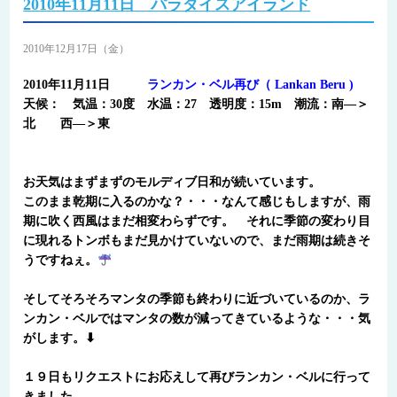
2010年11月11日 パラダイスアイランド
2010年12月17日（金）
2010年11月11日
ランカン・ベル再び（ Lankan Beru )
天候： 気温：30度 水温：27 透明度：15m 潮流：南―＞
北 西―＞東
お天気はまずまずのモルディブ日和が続いています。
このまま乾期に入るのかな？・・・なんて感じもしますが、雨
期に吹く西風はまだ相変わらずです。 それに季節の変わり目
に現れるトンボもまだ見かけていないので、まだ雨期は続きそ
うですねぇ。
そしてそろそろマンタの季節も終わりに近づいているのか、ラ
ンカン・ベルではマンタの数が減ってきているような・・・気
がします。⬇
１９日もリクエストにお応えして再びランカン・ベルに行って
きました。