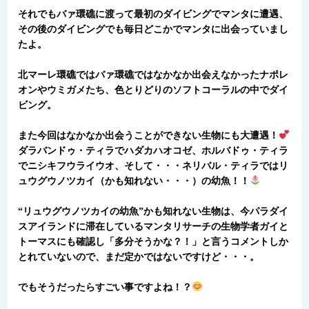
それでもバァ環礁に渡って最初のダイビングでマンタに遭遇、
その後のダイビングでも毎日どこかでマンタに出会っていまし
たよ。
北マーレ環礁ではバァ環礁ではなかなか出会えなかったナポレ
オンやウミガメたち、色とりどりのソフトコーラルの中でダイ
ビング。
また今回はなかなか出会うことができない生物にも大遭遇！
ダラバンドゥ・ティラでハダカハオコゼ、ホルバドゥ・ティラ
でニシキフウライウオ、そして・・・ネリバル・ティラではリ
ュウグウノツカイ（かも知れない・・・）の幼魚！！
“リュウグウノツカイの幼魚”かも知れない生物は、今パラダイ
スアイランドに滞在しているマンタリサーチの生物学者ガイと
トーマスにも確認し「多分そうかな？！」と言うコメントしか
とれていないので、まだ定かではないですけど・・・。
でもそうだったらすごい事ですよね！？