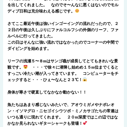
を出してくれました。 なのでそ〜んなに悪くはないのでモル
ディブ日和は充分味わえる感じです。
さてここ最近午後は強いインゴーイングの流れだったので、２
２日の午後は久しぶりにファルコルフシの外側のリーフ、ファ
ルベルに行ってきました。
この日はそんなに強い流れではなかったのでコーナーの中間で
ダイビングを始めます。
リーフの浅瀬５〜８mはサンゴ礁が成長してとてもきれいな景
観です。
・・・で徐々に潜降し始めめ１５m位までくると
すっごい冷たい潮が入ってきています。 コンピューターをチ
ェックすると・・・ひぇ〜なんと２３℃！
身体が寒さで硬直してなかなか動かない！！
魚たちはあまり感じないみたいで、アオウミガメやナポレオ
ン・イソマグロ・ニセゴイシウツボ・ミノカサゴたちの常連は
いつも通りに現れてくれます。 ２０m深度ではこの辺ではな
かなか見られないギターシャークも登場！