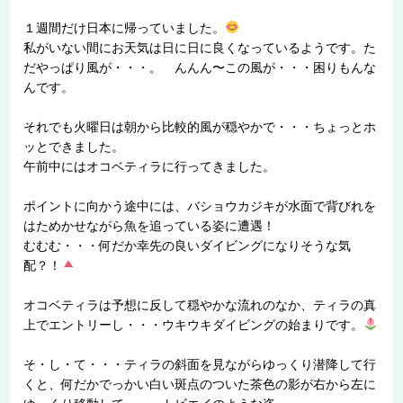
１週間だけ日本に帰っていました。
私がいない間にお天気は日に日に良くなっているようです。た
だやっぱり風が・・・。 んんん〜この風が・・・困りもんな
んです。
それでも火曜日は朝から比較的風が穏やかで・・・ちょっとホ
ッとできました。
午前中にはオコベティラに行ってきました。
ポイントに向かう途中には、バショウカジキが水面で背びれを
はためかせながら魚を追っている姿に遭遇！
むむむ・・・何だか幸先の良いダイビングになりそうな気
配？！
オコベティラは予想に反して穏やかな流れのなか、ティラの真
上でエントリーし・・・ウキウキダイビングの始まりです。
そ・し・て・・・ティラの斜面を見ながらゆっくり潜降して行
くと、何だかでっかい白い斑点のついた茶色の影が右から左に