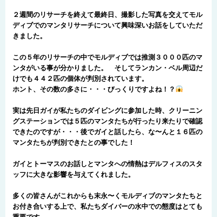
２週間のリサーチを終えて最終日、撮影した写真を交えてモル
ディブでのマンタリサーチについて興味深いお話をしていただ
きました。
この５年のリサーチの中でモルディブでは推測３０００匹のマ
ンタがいる事が分かりました。 そしてランカン・ベル周辺だ
けでも４４２匹の個体が判別されています。
ホント、その数の多さに・・・びっくりですよね！？
実は先日ガイが私たちのダイビングに参加した時、クリーニン
グステーションでは５匹のマンタたちが行ったり来たりで確認
できたのですが・・・後でガイと話したら、な〜んと１６匹の
マンタたちが判別できたとの事でした！
ガイとトーマスのお話しとマンタへの情熱はデルフィスのスタ
ッフに大きな影響を与えてくれました。
多くの皆さんがこれからも末永〜くモルディブのマンタたちと
お付き合いする上で、私たちダイバーの水中での態度はとても