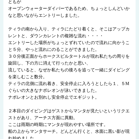
ともが
オープンウォーターダイバーであるため、ちょっとしんどいか
なと思いながらエントリーしました。
ティラの南から入り、ティラにたどり着くと、そこはアップカ
レントと、ダウンカレントの複雑な流れ・・・・
エントリーした場所がちょっとずれていたので流れに向かうこ
と５分、やっと流れにのることができました。
３０分後正面からホークスビルタートルが現れ私たちの周りを
旋回し、下の方に消えて行ったかと思い、
流していると、なぜか私たちの後ろを追って一緒にダイビング
を楽しむこと数分。
ティラの北側に流れ着き、安全停止に入ろうとしたら１、５M
ぐらいの大きなナポレオンが泳いできました。
ナポレオンとお別れし安全停止でエギジット。
２本目のダイビングはゲストからマンタが見たいというリクエ
ストがあり、アーチス方面に異動。
ここは雨期の時期にマンタが現れやすい場所です。
船の上からマンタサーチ。どんどん行くと、水面に黒い影が現
れ始めました。