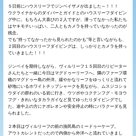
５日前にハウスリーフでジンベイザメが出ました～！！！
ウクライナからのダイバーとガイドとのハウスリーフダイビン
グ中に。もちろん大喜びの２人ですが、潜ってなかった私たち
はヤキモチいっぱい。二人ともカメラを持っていなかったのが
残念。
でも“持ってなかったから見られたのかも”等と言いながらも、
２回目のハウスリーフダイビングは、しっかりとカメラを持っ
ていきました！！！
ジンベイを期待しながら、ヴィルリーフ１５回目のリピーター
さんたちと一緒に今日はマグドゥーリーフへ。隣のファーフ環
礁のマグドゥー島の外洋。緩やかなリーフをゆっくりと流れて
砂地にいるホワイトチップシャークを見ながら、ムスジコショ
ウダイの群れのいる岩に行き、ウツボやコクテンフグ・モヨウ
フグ・きれいなタカラガイなど見てゆったりダイビングでし
た。途中上の方にナポレオンや安全停止の時にバラクーダも見
られました。
２本目はヴィルリーフの前の漁民島のミードゥーケーブ。
アウトカレントだったので内側から外洋へと流れていきまし