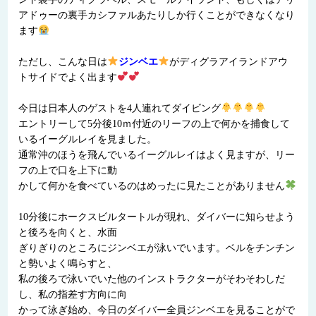
アドゥーの裏手カシファルあたりしか行くことができなくなり
ます
ただし、こんな日は
ジンベエ
がディグラアイランドアウ
トサイドでよく出ます
今日は日本人のゲストを4人連れてダイビング
エントリーして5分後10ｍ付近のリーフの上で何かを捕食して
いるイーグルレイを見ました。
通常沖のほうを飛んでいるイーグルレイはよく見ますが、リー
フの上で口を上下に動
かして何かを食べているのはめったに見たことがありません
10分後にホークスビルタートルが現れ、ダイバーに知らせよう
と後ろを向くと、水面
ぎりぎりのところにジンベエが泳いでいます。ベルをチンチン
と勢いよく鳴らすと、
私の後ろで泳いでいた他のインストラクターがそわそわしだ
し、私の指差す方向に向
かって泳ぎ始め、今日のダイバー全員ジンベエを見ることがで