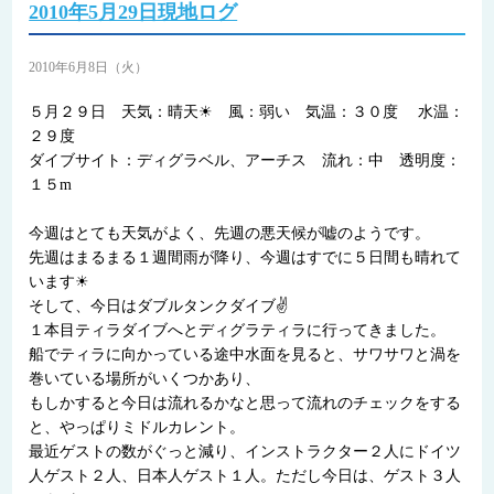
2010年5月29日現地ログ
2010年6月8日（火）
５月２９日 天気：晴天☀ 風：弱い 気温：３０度 水温：
２９度
ダイブサイト：ディグラベル、アーチス 流れ：中 透明度：
１５m
今週はとても天気がよく、先週の悪天候が嘘のようです。
先週はまるまる１週間雨が降り、今週はすでに５日間も晴れて
います☀
そして、今日はダブルタンクダイブ✌
１本目ティラダイブへとディグラティラに行ってきました。
船でティラに向かっている途中水面を見ると、サワサワと渦を
巻いている場所がいくつかあり、
もしかすると今日は流れるかなと思って流れのチェックをする
と、やっぱりミドルカレント。
最近ゲストの数がぐっと減り、インストラクター２人にドイツ
人ゲスト２人、日本人ゲスト１人。ただし今日は、ゲスト３人