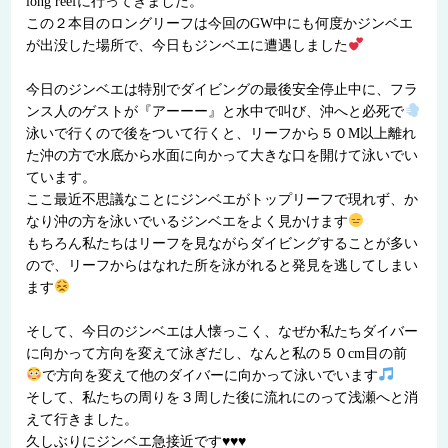
long reefに行ってきました。
この２本目のロングリーフは今回のGW中にも何度かジンベエ
が出没した場所で、今日もジンベエに遭遇しました
今日のジンベエは特別でダイビングの最後安全停止中に、フラ
ンス人のゲストが『アーーー』と水中で叫び、沖へと必死で
泳いで行くので後をついて行くと、リーフから５０M以上離れ
た沖の方で水底から水面に向かって大きな口を開けて泳いでい
ています。
ここ最近不思議なことにジンベエがトップリーフで現れず、か
なり沖の方を泳いでいるジンベエをよく見かけます
もちろん私たちはリーフを見ながらダイビングすることが多い
ので、リーフからはなれた所を泳がれると発見を逃してしまい
ます
そして、今日のジンベエは人懐っこく、なぜか私たちダイバー
に向かって方向を変えて泳ぎだし、なんと私の５０cm目の前
で方向を変えて他のダイバーに向かって泳いでいます
そして、私たちの周りを３周した後に流れにのって浅瀬へと消
えて行きました。
久しぶりにジンベエ急接近です♥♥♥