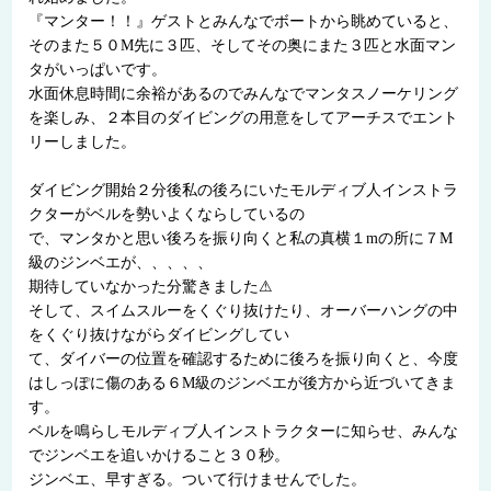
『マンター！！』ゲストとみんなでボートから眺めていると、
そのまた５０M先に３匹、そしてその奥にまた３匹と水面マン
タがいっぱいです。
水面休息時間に余裕があるのでみんなでマンタスノーケリング
を楽しみ、２本目のダイビングの用意をしてアーチスでエント
リーしました。
ダイビング開始２分後私の後ろにいたモルディブ人インストラ
クターがベルを勢いよくならしているの
で、マンタかと思い後ろを振り向くと私の真横１mの所に７M
級のジンベエが、、、、、
期待していなかった分驚きました⚠
そして、スイムスルーをくぐり抜けたり、オーバーハングの中
をくぐり抜けながらダイビングしてい
て、ダイバーの位置を確認するために後ろを振り向くと、今度
はしっぽに傷のある６M級のジンベエが後方から近づいてきま
す。
ベルを鳴らしモルディブ人インストラクターに知らせ、みんな
でジンベエを追いかけること３０秒。
ジンベエ、早すぎる。ついて行けませんでした。