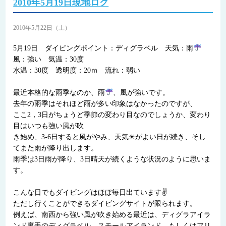
2010年5月19日現地ログ
2010年5月22日（土）
5月19日 ダイビングポイント：ディグラベル 天気：雨
風：強い 気温：30度
水温：30度 透明度：20ｍ 流れ：弱い
最近本格的な雨季なのか、雨
、風が強いです。
去年の雨季はそれほど雨が多い印象はなかったのですが、
ここ2，3日がちょうど季節の変わり目なのでしょうか、変わり
目はいつも強い風が吹
き始め、3-6日すると風がやみ、天気☀がよい日が続き、そし
てまた雨が降り出します。
雨季は3日雨が降り、3日晴天が続くような状況のように思いま
す。
こんな日でもダイビングはほぼ毎日出ています✌
ただし行くことができるダイビングサイトが限られます。
例えば、南西から強い風が吹き始める最近は、ディグラアイラ
ンド裏手のディグラベル、スモールアイランド、もしくはアリ