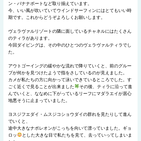
ン・バナナボートなど取り揃えています。
今、いい風が吹いていてウインドサーフィンにはとてもいい時
期です。これからどうぞよろしくお願いします。
ヴェラヴァルリゾートの隣に面しているチャネルにはたくさん
のティラがあります。
今回ダイビングは、その中のひとつのヴェラヴァルティラでし
た。
アウトゴーイングの緩やかな流れで降りていくと、前のグルー
プが何かを見つけたようで指をさしているのが見えました。
カメが私たちの方に向かって泳いできているところでした。す
ごく近くで見ることが出来ました
その後、ティラに沿って進
んでいくと、ななめに下がっているリーフにマダラエイが居心
地悪そうに止まっていました。
ヨスジフエダイ・ムスジコショウダイの群れを見たりして進ん
でいくと、
途中大きなナポレオンがこっちを向いて漂っていました。ギョ
ロッ
とした大きな目で私たちを見て、去っていってしまいま