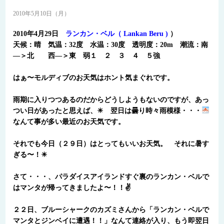
2010年5月10日（月）
2010年4月29日
ランカン・ベル（ Lankan Beru )
）
天候：晴 気温：32度 水温：30度 透明度：20m 潮流：
南
―＞北
西―＞東 弱１ ２ ３ ４
５強
はぁ〜モルディブのお天気はホント気まぐれです。
雨期に入りつつあるのだからどうしようもないのですが、あっ
つい日があったと思えば、☀ 翌日は曇り時々雨模様・・・
なんて事が多い最近のお天気です。
それでも今日（２９日）はとってもいいお天気。 それに暑す
ぎる〜！☀
さて・・・、パラダイスアイランドすぐ裏のランカン・ベルで
はマンタが帰ってきましたよ〜！！✌
２２日、ブルーシャークのカズミさんから「ランカン・ベルで
マンタとジンベイに遭遇！！」なんて連絡が入り、もう即翌日