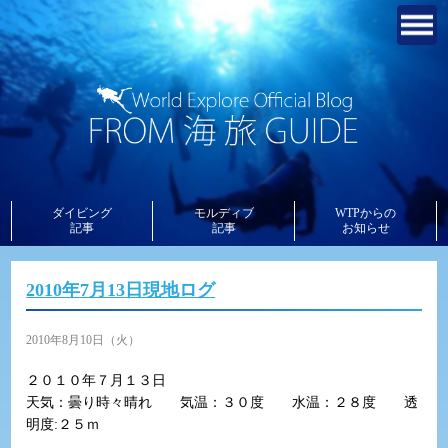
ダイビング
モルディブ
WTPからの
記事
記事
お知らせ
2010年7月13日現地ログ
2010年8月10日（火）
２０１０年７月１３日
天気：曇り時々晴れ 気温：３０度 水温：２８度 透
明度:２５ｍ