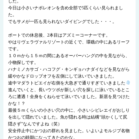
した。
今日は小さいナポレオンを含め全部で5匹くらい見られまし
た。
でもサメが一匹も見られないダイビングでした・・・。
ボートでの休息後、2本目はアズミーコーナーです。
やはりヴェラヴァルリゾートの近くで、環礁の中にあるリーフ
です。
１０ｍから１５ｍの間にあるオーバーハングの中を見ながら、
小物探しです。
ハナミノカサゴ・ハコフグ・キンギョハナダイなどを見ながら
緩やかなドロップオフを左側にして泳いでいきました。
途中マダラトビエイが右側を大急ぎで通りすぎていきました
進んでいくと、長いウツボが新しい穴を探しに泳いでいるとこ
ろに遭遇！全身をくねらせて泳いでいました。新居を見つけた
かな！？
最後５ｍくらいの小さい穴の中に、小さいシビレエイがおしり
を出して隠れていました。魚が隠れる時は結構“頭かくして尻
隠さず”なんですよね（笑）
安全停止中にかつおの群れを見ました。いよいよモルジブ名物
かつおの時期になってきたのかな。