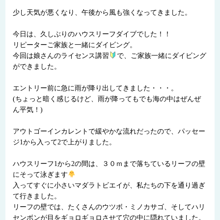
少し天気が悪くなり、午後から風も強くなってきました。
今日は、久しぶりのハウスリーフダイブでした！！
リピーターご家族と一緒にダイビング。
今回は娘さんのライセンス講習
で、ご家族一緒にダイビング
ができました。
エントリー前に急に雨が降り出してきました・・・。
(ちょっと暗く感じるけど、雨が降ってもでも海の中はぜんぜ
ん平気！)
アウトゴーインカレントで緩やかな流れだったので、パッセー
ジ1から入って2で上がりました。
ハウスリーフ1から2の間は、３０ｍまで落ちているリーフの壁
にそって泳ぎます
入ってすぐに小さいマダラトビエイが、私たちの下を通り過ぎ
て行きました。
リーフの壁では、たくさんのウツボ・ミノカサゴ、そしてハリ
センボンが目をギョロギョロさせて穴の中に隠れていました。