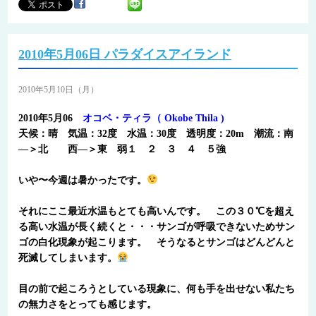
2010年5月06日 パラダイスアイランド
2010年5月10日（月）
2010年5月06
オコベ・ティラ（ Okobe Thila )
天候：晴 気温：32度 水温：30度 透明度：20m 潮流：南
―＞北
西―＞東
弱１ ２ ３ ４ ５強
いや〜今週は暑かったです。
それにここ最近水温もとても高いんです。 この３０℃を超え
る高い水温が長く続くと・・・サンゴが呼吸できないためサン
ゴの白化現象が起こります。 そうなるとサンゴはどんどんと
死滅してしまいます。
目の前で起ころうとしている現象に、何も手を出せない私たち
の無力さをとっても感じます。