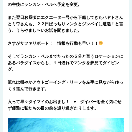
の午後にランカン・ベルへ予定を変更。
また翌日お昼頃にエクエーター号から下船してきたハヤトさん
とミワさんも、２２日ばっちりマンタとジンベイに遭遇！と言
う、うらやまし〜いお話を聞きました。
さすがサファリボート！ 情報も行動も早い！！
そしてランカン・ベルまでたったの５分と言うロケーションに
あるパラダイスからも、１日遅れでマンタを夢見てダイビン
グ。
流れは穏やかアウトゴーイング・リーフを左手に見ながらゆっ
くり進んで行きます。
入って早々タイマイのお出まし！ ♥ ダイバーを全く気にせ
ず優雅に私たちの目の前を通り過ぎたりします。