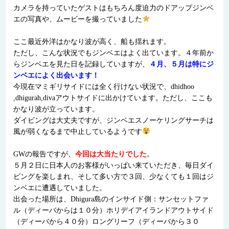
カメラを持っていたゲストはもちろん度迫力のドアップジンベ
エの写真や、ムービーを撮っていました
ここ最近外洋はかなり波が高く、船も揺れます。
ただし、こんな状況でもジンベエはよく出ています。４年前か
らジンベエを見た日を記録していますが、
４月、５月は特にジ
ンベエによく出会います！
今現在マミギリサイドには全く行けない状況で、dhidhoo
,dhigurah,divaアウトサイドに出かけています。ただし、ここも
かなり波が立っています。
ダイビングは大丈夫ですが、ジンベエスノーケリングサーチは
風が弱くなるまで中止しているようです
GWの報告ですが、
今回は大当たりでした
。
５月２日に日本人のお客様がいっぱい来ていただき、毎日ダイ
ビングを楽しまれ、そして多い方で３回、少なくても１回はジ
ンベエに遭遇していました。
出会った場所は、Dhigura島のインサイド側：サンセットファ
ル（ディーバからは１０分）ホリデイアイランドアウトサイド
（ディーバから４０分）ロングリーフ（ディーバから３０