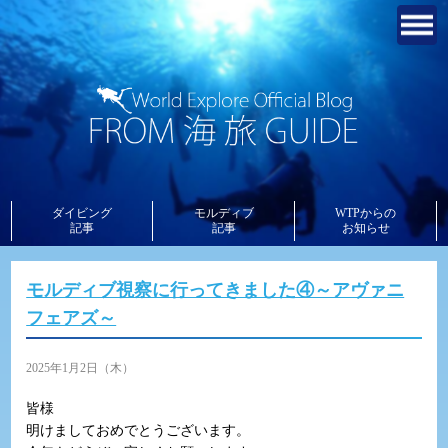
ダイビング
モルディブ
WTPからの
記事
記事
お知らせ
モルディブ視察に行ってきました④～アヴァニ
フェアズ～
2025年1月2日（木）
皆様
明けましておめでとうございます。