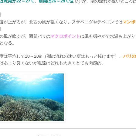
は乾期が22～27℃
、
雨期は26～29℃位
ですが、潮の流れが速いところは
期
度が上がるが、北西の風が強くなり、ヌサペニダやテペコンでは
マンボ
期
の風が吹くが、西部バリの
マクロポイント
は風も穏やかで水温も上がり
となる。
度は平均して10～20m（潮の流れの速い所はもっと抜けます）、
バリの
はあまり良くないが魚達はどれも大きくとても肉感的。