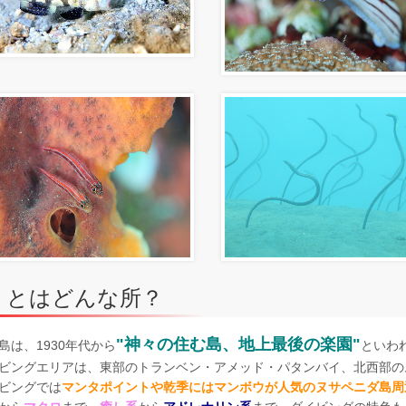
リとはどんな所？
"神々の住む島、地上最後の楽園"
島は、1930年代から
といわ
ビングエリアは、東部のトランベン・アメッド・パタンバイ、北西部の
ビングでは
マンタポイントや乾季にはマンボウが人気のヌサペニダ島周