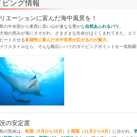
イビング情報
リエーションに富んだ海中風景を！
島の中央部から東西に高い山が連なる豊かな
自然あふれるバリ
。
大地の恵みが海にそそがれ、さまざまな生命がはぐくまれてきた。エリ
ピートさせる
多様性に富んだ水中世界が広がるのが魅力
。
ァリスタイルなら、そんな幅広いバリのダイビングポイントを一気制覇
況の安定度
島の気候は、
乾期（5月から10月）
と
雨期（11月から4月）
に分かれ、