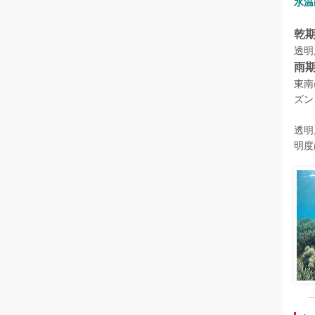
水温
乾
透明
雨
東南
ズン
透明
明度