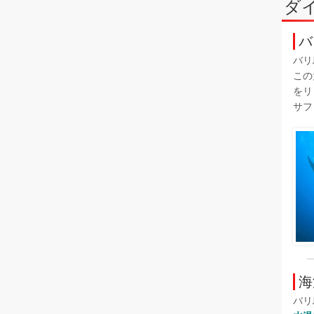
ダ
バ
バリ
この
をリ
サフ
海
バリ