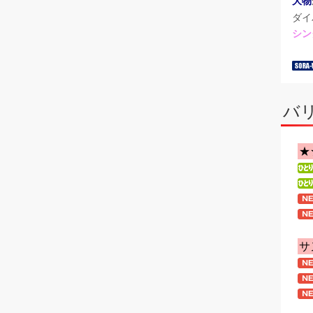
大物
ダイ
シン
バ
★
サ