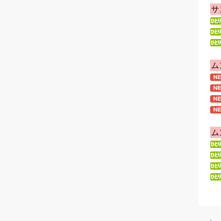
サ
ム
ム