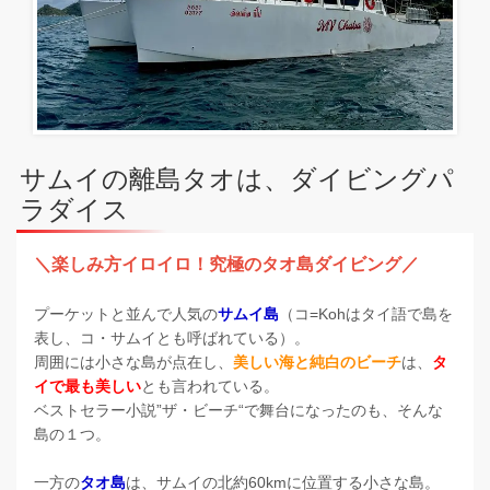
サムイの離島タオは、ダイビングパ
ラダイス
＼楽しみ方イロイロ！究極のタオ島ダイビング／
プーケットと並んで人気の
サムイ島
（コ=Kohはタイ語で島を
表し、コ・サムイとも呼ばれている）。
周囲には小さな島が点在し、
美しい海と純白のビーチ
は、
タ
イで最も美しい
とも言われている。
ベストセラー小説”ザ・ビーチ“で舞台になったのも、そんな
島の１つ。
一方の
タオ島
は、サムイの北約60kmに位置する小さな島。