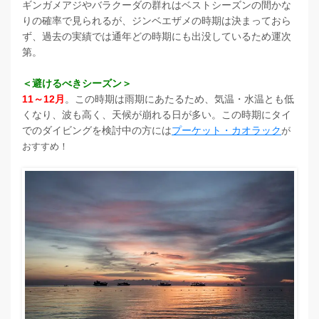
ギンガメアジやバラクーダの群れはベストシーズンの間かな
りの確率で見られるが、ジンベエザメの時期は決まっておら
ず、過去の実績では通年どの時期にも出没しているため運次
第。
＜避けるべきシーズン＞
11～12月
。この時期は雨期にあたるため、気温・水温とも低
くなり、波も高く、天候が崩れる日が多い。この時期にタイ
でのダイビングを検討中の方には
プーケット・カオラック
が
おすすめ！