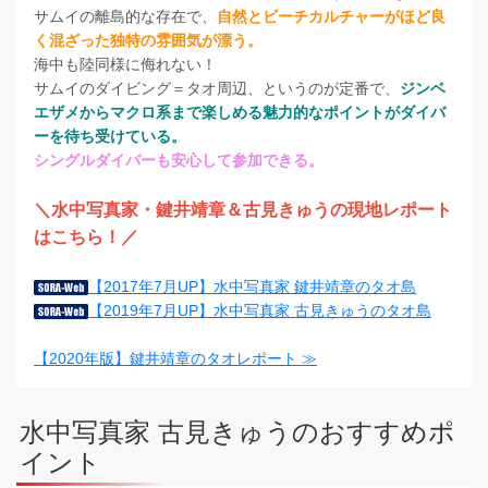
サムイの離島的な存在で、
自然とビーチカルチャーがほど良
く混ざった独特の雰囲気が漂う。
海中も陸同様に侮れない！
サムイのダイビング＝タオ周辺、というのが定番で、
ジンベ
エザメからマクロ系まで楽しめる魅力的なポイントがダイバ
ーを待ち受けている。
シングルダイバーも安心して参加できる。
＼水中写真家・鍵井靖章＆古見きゅうの現地レポート
はこちら！／
【2017年7月UP】水中写真家 鍵井靖章のタオ島
【2019年7月UP】水中写真家 古見きゅうのタオ島
【2020年版】鍵井靖章のタオレポート ≫
水中写真家 古見きゅうのおすすめポ
イント