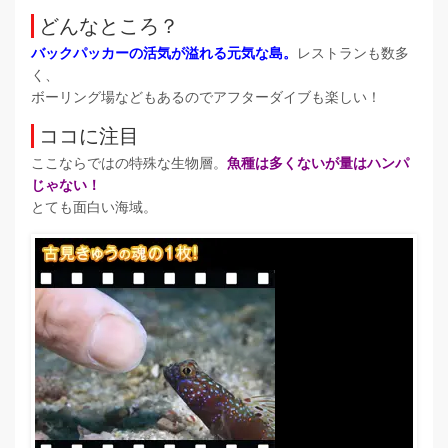
どんなところ？
バックパッカーの活気が溢れる元気な島。
レストランも数多
く、
ボーリング場などもあるのでアフターダイブも楽しい！
ココに注目
ここならではの特殊な生物層。
魚種は多くないが量はハンパ
じゃない！
とても面白い海域。