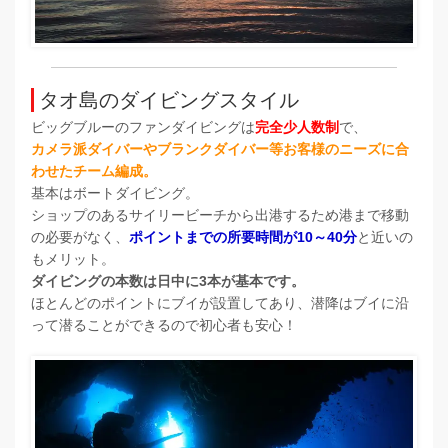
タオ島のダイビングスタイル
ビッグブルーのファンダイビングは
完全少人数制
で、
カメラ派ダイバーやブランクダイバー等お客様のニーズに合
わせたチーム編成。
基本はボートダイビング。
ショップのあるサイリービーチから出港するため港まで移動
の必要がなく、
ポイントまでの所要時間が10～40分
と近いの
もメリット。
ダイビングの本数は日中に3本が基本です。
ほとんどのポイントにブイが設置してあり、潜降はブイに沿
って潜ることができるので初心者も安心！