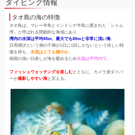
ダイビング情報
タオ島の海の特徴
タオ島は、マレー半島とインドシナ半島に囲まれた「シャム
湾」と呼ばれる閉鎖的な海域にあり、
湾内の水深は平均45m、最大でも80mと非常に浅い海
。
日周潮汐という潮の干満が1日に1回しかないという珍しい特
徴を持ち、
水流はとても穏やか
。
南国の強い日差しが海を暖めるため
水温は平均29℃
。
フィッシュウォッチングを楽しむ
とともに、カメラ派ダイバ
ーが
撮影しやすい海
と言える。