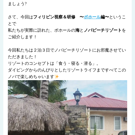
ましょう?
さて、今回は
フィリピン視察＆研修 〜
ボホール
編〜
というこ
とで
私たちが実際に訪れた、ボホールの
海
と
ノ
バビーチリゾート
を
ご紹介します！
今回私たちは２泊３日でノバビーチリゾートにお邪魔させてい
ただきました！
リゾートのコンセプトは「食う・寝る・潜る」。
ダイビングからのんびりとしたリゾートライフまですべてこの
ノバで楽しめちゃいます