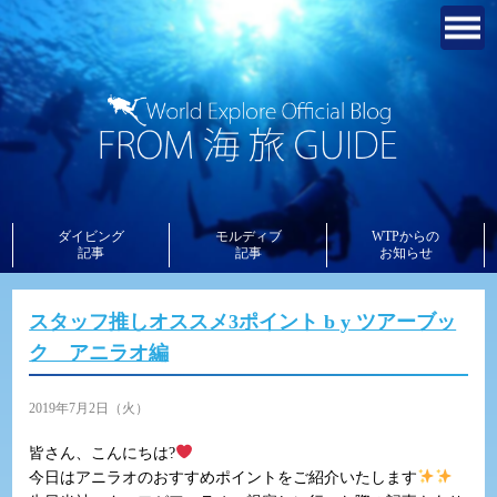
ダイビング
モルディブ
WTPからの
記事
記事
お知らせ
スタッフ推しオススメ3ポイント​ b​ y​ ツアーブッ
ク アニラオ編
2019年7月2日（火）
皆さん、こんにちは?
今日はアニラオのおすすめポイントをご紹介いたします