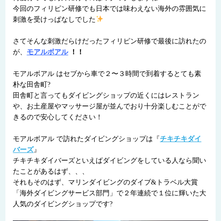
今回のフィリピン研修でも日本では味わえない海外の雰囲気に
刺激を受けっぱなしでした
さてそんな刺激だらけだったフィリピン研修で最後に訪れたの
が、
モアルボアル
！！
モアルボアル はセブから車で２〜３時間で到着するとても素
朴な田舎町?
田舎町と言ってもダイビングショップの近くにはレストラン
や、お土産屋やマッサージ屋が並んでおり十分楽しむことがで
きるので安心してください！
モアルボアル で訪れたダイビングショップは『
チキチキダイ
バーズ
』
チキチキダイバーズといえばダイビングをしている人なら聞い
たことがあるはず、、、
それもそのはず、マリンダイビングのダイブ&トラベル大賞
「海外ダイビングサービス部門」で２年連続で１位に輝いた大
人気のダイビングショップです?