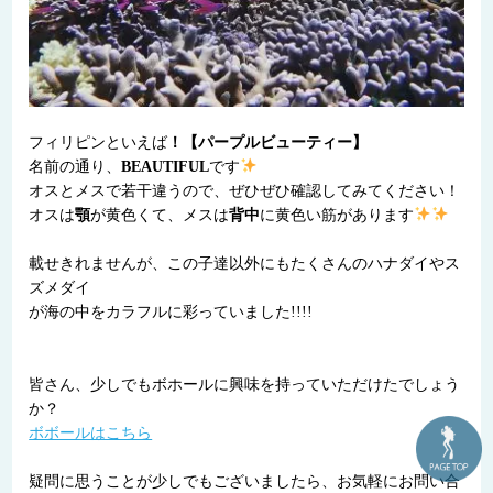
フィリピンといえば
！【パープルビューティー】
名前の通り、
BEAUTIFUL
です
オスとメスで若干違うので、ぜひぜひ確認してみてください！
オスは
顎
が黄色くて、メスは
背中
に黄色い筋があります
載せきれませんが、この子達以外にもたくさんのハナダイやス
ズメダイ
が海の中をカラフルに彩っていました!!!!
皆さん、少しでもボホールに興味を持っていただけたでしょう
か？
ボボールはこちら
疑問に思うことが少しでもございましたら、お気軽にお問い合