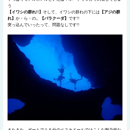
う
【イワシの群れ!!】
そして、イワシの群れの下には
【アジの群
れ】
か・ら・の
、【バラクーダ】
です!!
突っ込んでいったって、問題なしです!!
またまた、ボートで１５分のペスカドールではこんな魅力的な