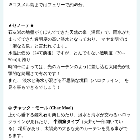
※コスメル島まではフェリーで約45分。
★セノーテ★
石灰岩の地盤がくぼんでできた天然の泉（洞窟）で、雨水がた
まってできた透明度の高い淡水となっており、 マヤ文明では
「聖なる泉」と言われてます。
水温は低め（24℃前後）ですが、とんでもない透明度（30～
50m)を誇り
時間帯によっては、光のカーテンのように差し込む太陽光が衝
撃的な綺麗さで有名です！
また、 淡水と海水が混ざる不思議な境目（ハロクライン） を
見る事もできるでしょう！
◎
チャック・モール (Chac Mool)
上から垂下る鍾乳石を楽しめたり、淡水と海水が交わるハロッ
クラインが見れたり、
半洞窟タイプ
（天井が一部開いてい
る） 場所があり、太陽光の大きな光のカーテンを見る事がで
きます。