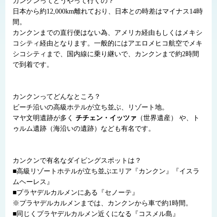
カンクンってどうやって行くの？
日本から約12,000km離れており、日本との時差はマイナス14時
間。
カンクンまでの直行便はない為、アメリカ経由もしくはメキシ
コシティ経由となります。一般的にはアエロメヒコ航空でメキ
シコシティまで、国内線に乗り継いで、カンクンまで約2時間
で到着です。
カンクンってどんなところ？
ビーチ沿いの高級ホテルが立ち並ぶ、リゾート地。
マヤ文明遺跡が多く
チチェン・イッツァ
（世界遺産） や、ト
ゥルム遺跡（海沿いの遺跡）なども有名です。
カンクンで有名なダイビングスポットは？
■高級リゾートホテルが立ち並ぶエリア『カンクン』『イスラ
ムヘーレス』
■プラヤデルカルメンにある『セノーテ』
※プラヤデルカルメンまでは、カンクンから車で約1時間。
■同じくプラヤデルカルメン近くになる『コスメル島』