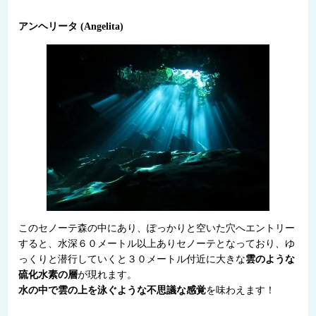
アンヘリータ (Angelita)
このセノーテ森の中にあり、ぽっかりと空いた穴へエントリー
すると、水深６０メートル以上ありセノーテとなっており、ゆ
っくりと潜行していくと３０メートル付近に大きな
雲のような
硫化水素の層
が現れます。
水の中で雲の上を泳ぐような不思議な感覚
を味わえます！